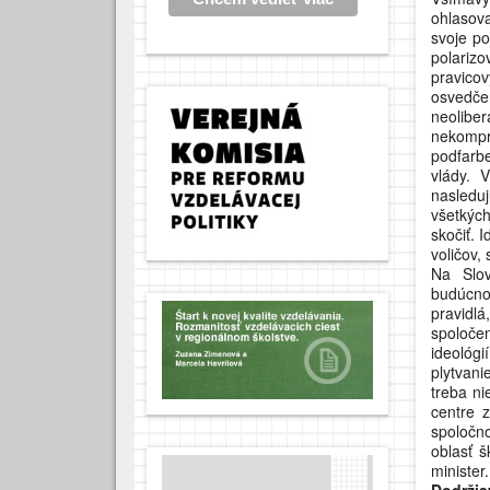
ohlasov
svoje po
polariz
pravico
osvedče
neolib
nekomp
podfarb
vlády. 
nasledu
všetkýc
skočiť. 
voličov,
Na Slov
budúcno
pravidl
spoloče
ideológ
plytvan
treba ni
centre z
spoločno
oblasť š
minister.
Dodržia