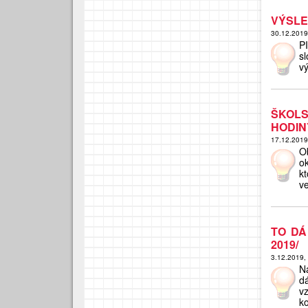
VÝSLE
30.12.201
P
s
vý
ŠKOL
HODIN
17.12.201
O
ok
k
ve
TO DÁ
2019/
3.12.2019,
Na
d
v
k