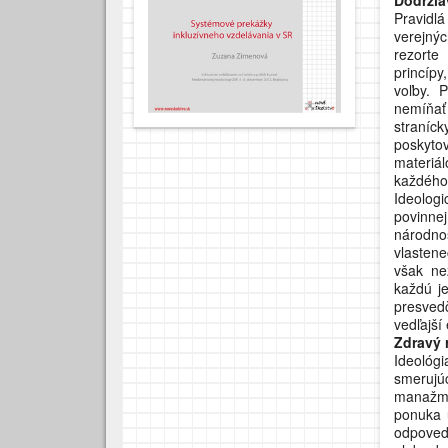
Pravidl
verejnýc
rezorte
princípy
voľby. P
nemíňať 
straníc
poskyto
materiá
každého 
Ideolog
povinne
národno
vlastene
však ne
každú je
presved
vedľajší
Zdravý 
Ideoló
smerujú
manažme
ponuka 
odpoveda