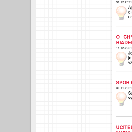
31.12.202
A
d
ud
O CH
RIADE
15.12.202
J
j
vz
SPOR 
30.11.202
S
v
UČITE