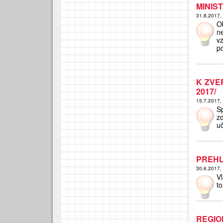
MINIST
31.8.2017,
O
n
v
p
K ZVE
2017/
15.7.2017,
S
z
uč
PREHL
30.6.2017,
V
to
REGI