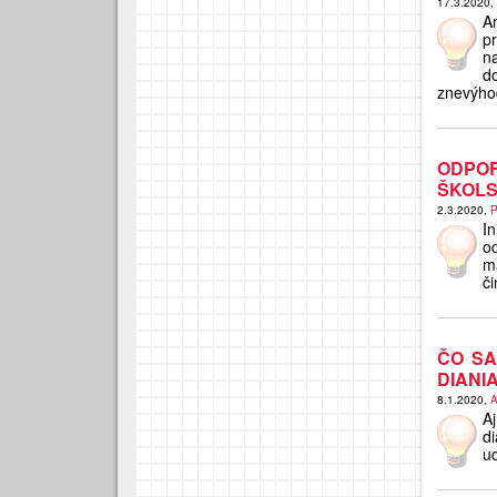
17.3.2020,
A
p
na
d
znevýho
ODPO
ŠKOLS
2.3.2020,
P
I
o
m
či
ČO SA
DIANI
8.1.2020,
A
A
d
ud