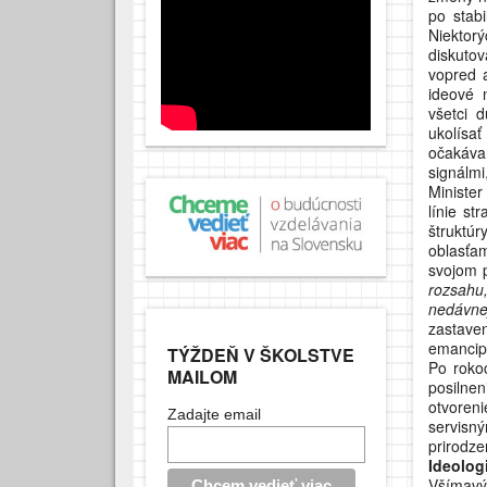
po stabi
Niektor
diskuto
vopred 
ideové 
všetci 
ukolísa
očakávan
signálmi
Minister
línie st
štruktú
oblasťa
svojom 
rozsahu,
nedávne
zastav
emancip
TÝŽDEŇ V ŠKOLSTVE
Po rokoc
MAILOM
posilnen
otvoren
Zadajte email
servisn
prirodze
Ideolog
Všímavý