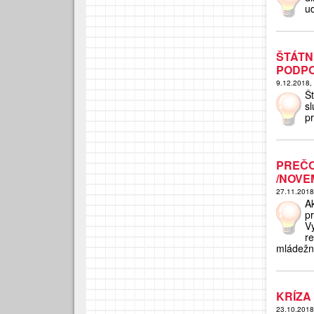
ud
ŠTÁTN
PODPO
9.12.2018,
Š
s
p
PREČO
/NOVE
27.11.201
A
p
V
r
mládežn
KRÍZA
23.10.201