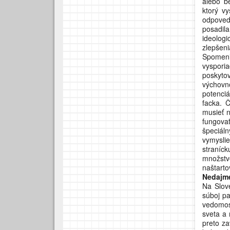
alebo be
ktorý v
odpoved
posadil
ideolog
zlepšeni
Spomeni
vyspori
poskyto
výchovn
potenci
facka. 
musieť n
fungova
špeciál
vymysli
straníc
množstv
naštarto
Nedajme
Na Slove
súboj pa
vedomost
sveta a 
preto za