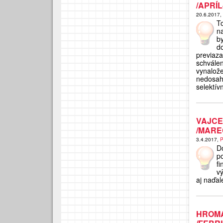
/APRÍL
20.6.2017,
T
na
by
d
previaza
schvále
vynalož
nedosah
selektív
VAJC
/MAREC
3.4.2017,
P
D
p
f
v
aj naďal
HROMA