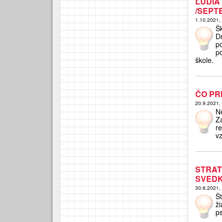
ĽUDIA
/SEPT
1.10.2021,
Šk
D
po
p
škole.
ČO PR
20.9.2021,
N
Z
r
v
STRA
SVEDK
30.6.2021,
Š
ž
ps