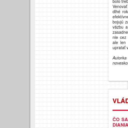
bolo tre
Venovať
dlhé ro
efektívn
bojujú 
väzbu a
zasadne 
nie cez
ale len
upratať 
Autorka
noveskol
VLÁ
ČO SA
DIANI