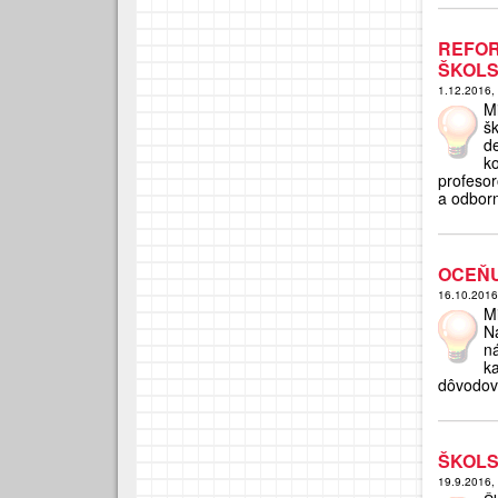
REFO
ŠKOLS
1.12.2016,
M
š
d
k
profesor
a odbor
OCEŇU
16.10.201
M
N
n
k
dôvodov
ŠKOLS
19.9.2016,