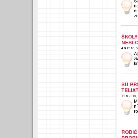
Š
n
d
zm
ŠKOLY
NESLO
4.9.2016,
V
A
ž
kr
SÚ PR
TELIAT
11.8.2016,
M
n
ro
RODI
PROBL