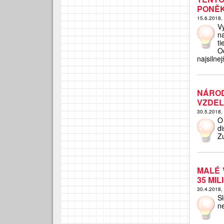
PONĚK
15.6.2018,
V
na
ti
O
najsilnej
NÁRO
VZDEL
30.5.2018,
O
d
Z
MALÉ 
35 MIL
30.4.2018,
S
n