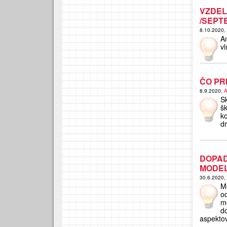
VZDE
/SEPT
8.10.2020,
An
v
ČO PR
8.9.2020,
A
S
š
k
d
DOPA
MODEL
30.6.2020,
M
od
m
d
aspektov