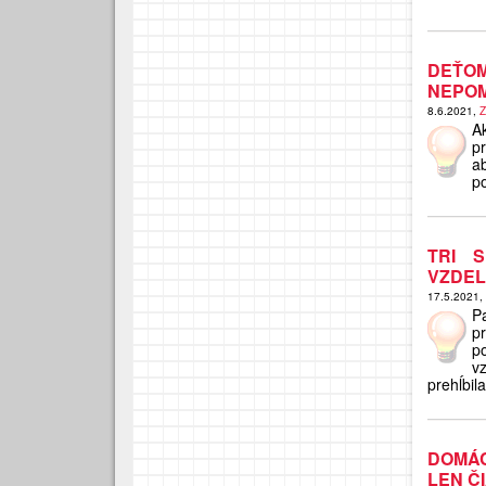
DEŤOM
NEPOM
8.6.2021,
Z
Ak
p
ab
p
TRI 
VZDELÁ
17.5.2021,
P
p
p
v
prehĺbila
DOMÁC
LEN Č