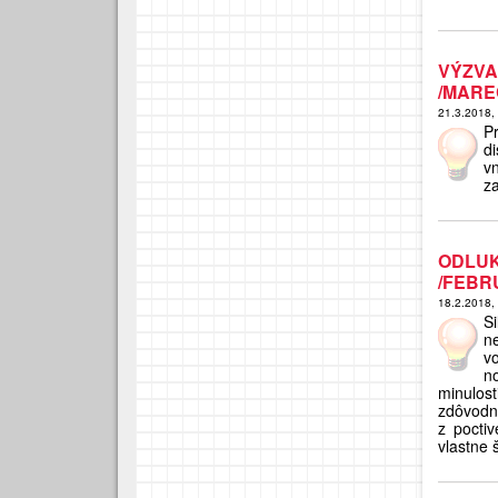
VÝZVA
/MAREC
21.3.2018,
P
d
v
za
ODLU
/FEBR
18.2.2018,
Si
n
v
n
minulost
zdôvodn
z pocti
vlastne 