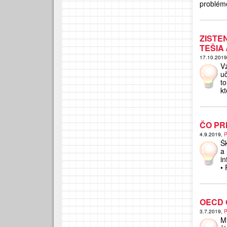
problémo
ZISTE
TEŠIA 
17.10.201
V
u
t
k
ČO PR
4.9.2019,
P
Šk
a
in
•
OECD 
3.7.2019,
P
Mi