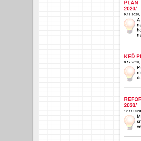
PLÁN 
2020/
9.12.2020,
A
n
h
n
KEĎ P
8.12.2020,
Pa
n
ús
REFOR
2020/
12.11.202
M
s
ve