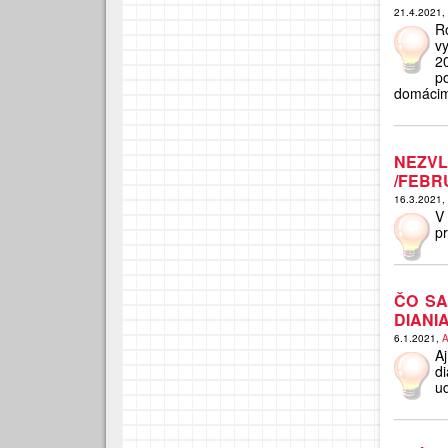
21.4.2021,
R
v
2
p
domácim
NEZV
/FEBR
16.3.2021,
V
pr
ČO SA
DIANI
6.1.2021,
A
A
d
ud