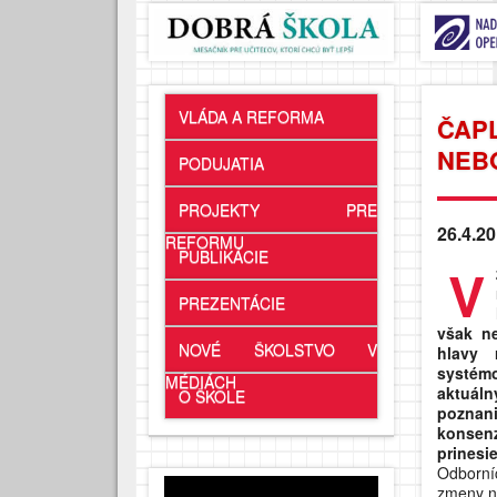
VLÁDA A REFORMA
ČAPL
NEBO
PODUJATIA
PROJEKTY PRE
26.4.20
REFORMU
PUBLIKÁCIE
V
PREZENTÁCIE
však ne
NOVÉ ŠKOLSTVO V
hlavy 
systém
MÉDIÁCH
aktuál
O ŠKOLE
poznani
konsenz
prinesi
Odborníc
zmeny ná