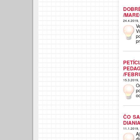
DOBR
/MAREC
24.4.2019,
V
V
p
pr
PETÍC
PEDA
/FEBR
15.3.2019,
O
p
o
ČO SA
DIANI
11.1.2019,
A
d