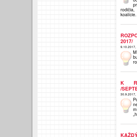
p
rodičia,
koalície.
ROZPO
2017/
9.10.2017,
M
b
r
K RI
/SEPT
30.9.2017,
Po
n
m
„
KAŽDÝ