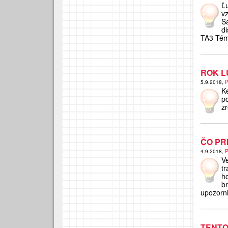
Ľ
v
S
d
TA3 Tém
ROK L
5.9.2018,
P
K
p
z
ČO PR
4.9.2018,
P
V
t
h
b
upozorni
TENT