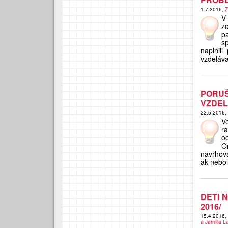
1.7.2016,
Z
V
z
p
s
naplnili
vzdeláva
PORU
VZDEL
22.5.2016,
V
r
oc
O
navrhova
ak neboli
DETI 
2016/
15.4.2016
a Jarmila L