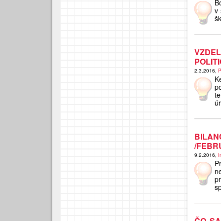
B
v
šk
VZDE
POLIT
2.3.2016,
P
K
po
t
ú
BILA
/FEBR
9.2.2016,
I
P
n
p
s
ČO SA