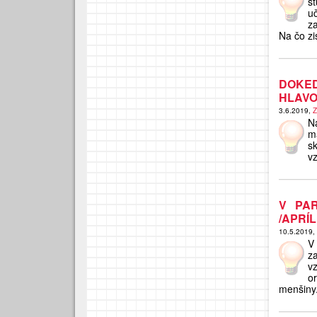
š
u
za
Na čo zi
DOKE
HLAVO
3.6.2019,
Z
N
m
s
vz
V PAR
/APRÍL
10.5.2019,
V
z
v
o
menšiny