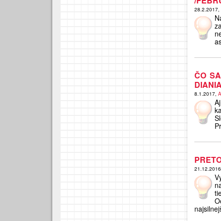
/FEBR
28.2.2017,
N
z
n
a
ČO SA
DIANI
8.1.2017,
A
A
k
S
Pr
PRETO
21.12.201
V
na
ti
O
najsilnej