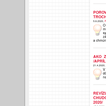
PORO
TROCH
5.6.2020,
P
O
m
s
zá
a chmúrn
AKO Z
/APRÍL
21.4.2020,
V
d
n
REVÍ
CHUDO
2020/