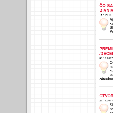
ČO SA
DIANI
11.1.2018,
A
k
S
Pr
PREMI
/DECE
30.12.201
O
n
k
p
zásadne
OTVOR
27.11.201
S
pr
o