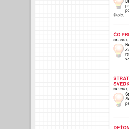
D
po
p
škole.
ČO PR
20.9.2021,
N
Z
r
v
STRA
SVEDK
30.6.2021,
Š
ž
ps
DEŤOM