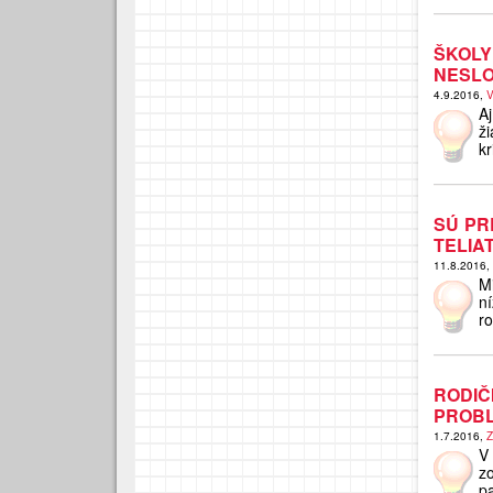
ŠKOLY
NESLO
4.9.2016,
V
A
ž
kr
SÚ PR
TELIAT
11.8.2016,
M
n
ro
RODI
PROBL
1.7.2016,
Z
V
z
p