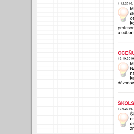
1.12.2016,
M
š
d
k
profesor
a odbor
OCEŇU
16.10.201
M
N
n
k
dôvodov
ŠKOLS
19.9.2016,
Š
n
d
zm