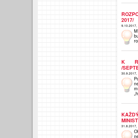
ROZPO
2017/
9.10.2017,
M
b
r
K RI
/SEPT
30.9.2017,
Po
n
m
„
KAŽDÝ
MINIST
31.8.2017,
O
n