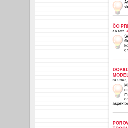
An
v
ČO PR
8.9.2020,
A
S
š
k
d
DOPA
MODEL
30.6.2020,
M
od
m
d
aspektov
PORO