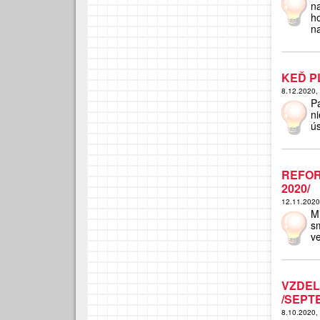
n
h
n
KEĎ P
8.12.2020,
Pa
n
ús
REFOR
2020/
12.11.202
M
s
ve
VZDE
/SEPT
8.10.2020,