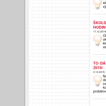
s
vý
ŠKOL
HODIN
17.12.201
O
ok
k
ve
TO DÁ
2019/
3.12.2019,
Na
d
v
k
problémo