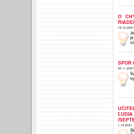
O CH
RIADE
15.12.202
J
j
vz
SPOR 
30.11.202
S
v
UČITE
ĽUDIA
/SEPT
1.10.2021,
Šk