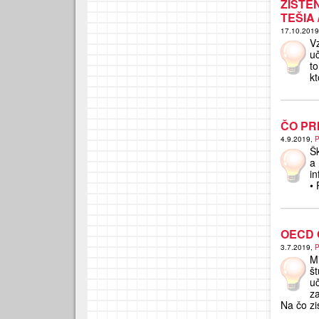
ZISTE
TEŠIA 
17.10.201
V
u
t
k
ČO PR
4.9.2019,
P
Šk
a
in
•
OECD 
3.7.2019,
P
Mi
š
u
za
Na čo zi