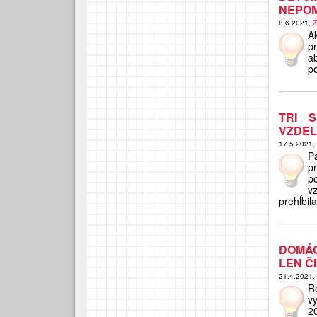
NEPOM
8.6.2021,
Z
Ak
p
ab
p
TRI 
VZDELÁ
17.5.2021,
P
p
p
v
prehĺbila
DOMÁC
LEN Č
21.4.2021,
R
v
2