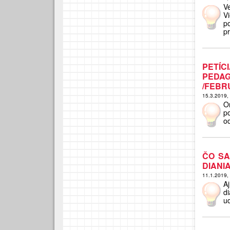
V
V
p
pr
PETÍC
PEDA
/FEBR
15.3.2019,
O
p
o
ČO SA
DIANI
11.1.2019,
A
d
ud