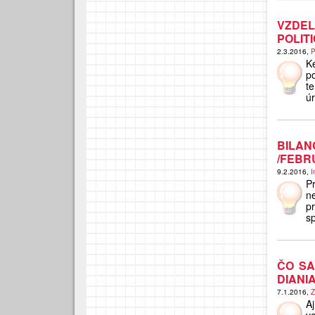
VZDE
POLIT
2.3.2016,
P
K
po
t
ú
BILA
/FEBR
9.2.2016,
I
P
n
p
s
ČO SA
DIANI
7.1.2016,
Z
A