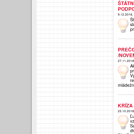
ŠTÁTN
PODPO
9.12.2018,
Š
s
p
PREČO
/NOVE
27.11.201
A
p
V
r
mládežn
KRÍZA
23.10.201
Ľ
v
S
d