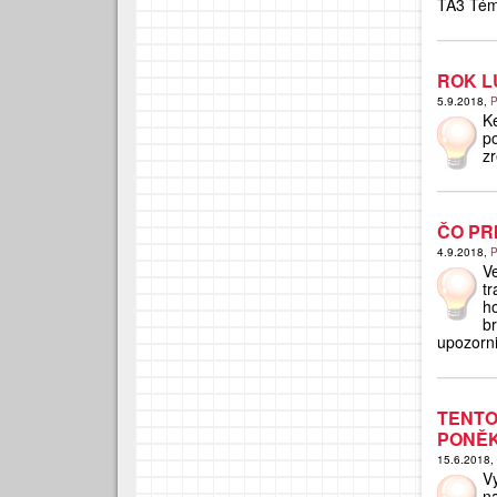
TA3 Tém
ROK L
5.9.2018,
P
K
p
z
ČO PR
4.9.2018,
P
V
t
h
b
upozorni
TENT
PONĚK
15.6.2018,
V
na