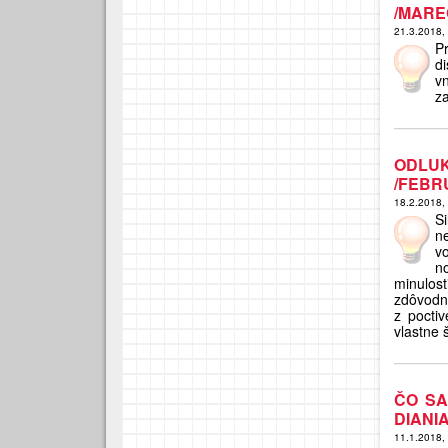
/MAREC
21.3.2018,
P
d
v
za
ODLU
/FEBR
18.2.2018,
Si
n
v
n
minulost
zdôvodn
z pocti
vlastne 
ČO SA
DIANI
11.1.2018,