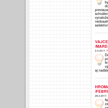
by
d
previaza
schvále
vynalož
nedosah
selektív
VAJC
/MAREC
3.4.2017,
P
D
p
f
v
aj naďal
HROMA
/FEBR
28.2.2017,
N
z
n