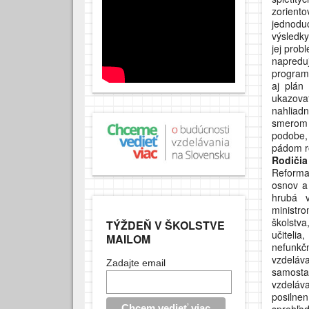
zorient
jednoduc
výsledky
jej prob
napredu
programu
aj plán 
ukazova
nahliadn
smerom 
podobe,
pádom r
Rodičia 
Reforma
osnov a 
hrubá v
ministro
školstva
TÝŽDEŇ V ŠKOLSTVE
učitelia
MAILOM
nefunkč
vzdeláv
Zadajte email
samosta
vzdeláva
posilnen
sprehľa