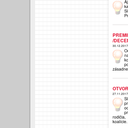
A
k
S
Pr
PREMI
/DECE
30.12.201
O
n
k
p
zásadne
OTVOR
27.11.201
S
pr
o
p
rodičia,
koalície.