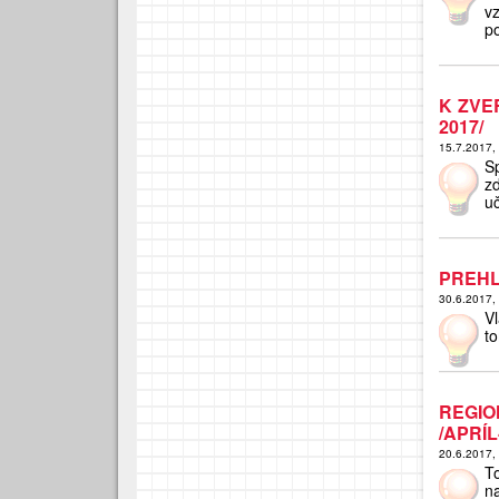
v
p
K ZVE
2017/
15.7.2017,
S
z
uč
PREHL
30.6.2017,
V
to
REGI
/APRÍL
20.6.2017,
T
na