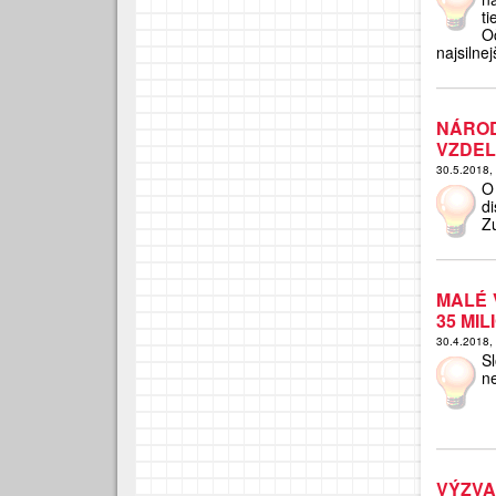
ti
O
najsilnej
NÁRO
VZDEL
30.5.2018,
O
d
Z
MALÉ 
35 MIL
30.4.2018,
S
n
VÝZVA