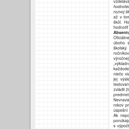
vzdelá
hodnote
rozvoj š
až v tom
škôl. H
hodnotiť 
Absentu
Oficiáln
úboho s
školský
ročníkov
výročne
„výkladn
každoden
niečo vi
jej výs
testovan
zvládli ž
predmet
Nevravi
rokov pr
úspešní 
Ak nepo
ponúkajú
s výpoč