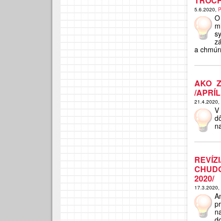
TROCH
5.6.2020,
P
O
m
s
zá
a chmúrn
AKO Z
/APRÍL
21.4.2020,
V
d
n
REVÍ
CHUDO
2020/
17.3.2020,
A
p
na
d