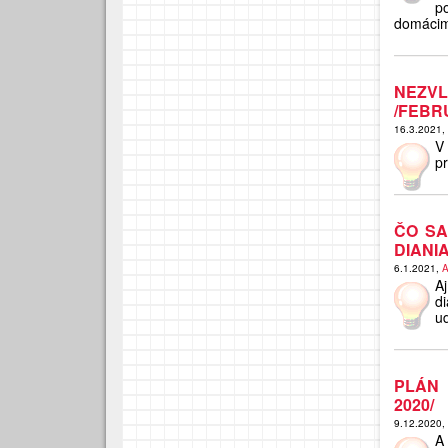
p
domácim
NEZV
/FEBR
16.3.2021,
V
pr
ČO SA
DIANI
6.1.2021,
A
A
d
ud
PLÁN 
2020/
9.12.2020,
A