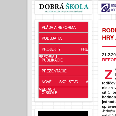
VLÁDA A REFORMA
ROD
HRY 
PODUJATIA
PROJEKTY PRE
21.2.20
REFORMU
REFO
PUBLIKÁCIE
Z
PREZENTÁCIE
NOVÉ ŠKOLSTVO V
rodičov
nielen 
MÉDIÁCH
cítiť,
O ŠKOLE
hodnotá
jednodu
správne
Jedným 
spletitý