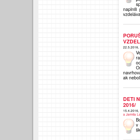
s
naplnili
vzdeláva
PORU
VZDEL
22.5.2016,
V
r
oc
O
navrhova
ak neboli
DETI 
2016/
15.4.2016
a Jarmila L
B
v
šk