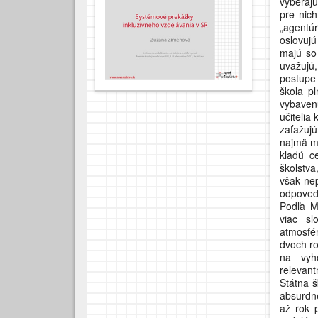
vyberajú
pre nic
„agentú
oslovujú
majú so
uvažujú
postupe 
škola pl
vybaven
učitelia
zaťažujú
najmä mo
kladú c
školstva
však ne
odpoved
Podľa Mi
viac sl
atmosfér
dvoch ro
na vyho
relevan
Štátna š
absurdn
až rok p