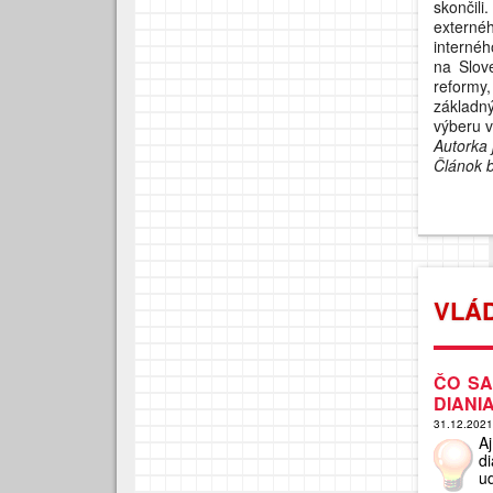
skončil
externéh
internéh
na Slov
reformy,
základn
výberu v
Autorka 
Článok 
VLÁ
ČO SA
DIANI
31.12.202
A
d
ud