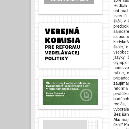
Rodičia 
oni mali
zverujú
škôl, v 
predpo
samozre
slobodne
kedykoľv
škole, 
všeobecn
jazyky,
olympio
nedozve
rutine,
prípadoc
zaujíma
reforma 
prváčiko
budúceh
rodiča,
vyberala
Bez šan
Akú majú
škôl? Po