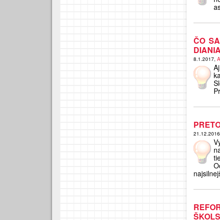
a
ČO SA
DIANI
8.1.2017,
A
A
k
S
Pr
PRETO
21.12.201
V
na
ti
O
najsilnej
REFO
ŠKOLS