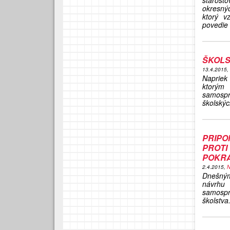
starost
okresnýc
ktorý v
povedie k
ŠKOLS
13.4.2015,
Napriek
ktorým 
samosprá
školskýc
PRIPO
PROT
POKR
2.4.2015,
N
Dnešný
návrhu 
samospr
školstva