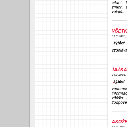
čítaní. 
zmien, 
volajú...
VŠETK
31.3.2008,
vzdeláva
ŤAŽKÁ
24.3.2008,
vedomos
informác
väčšia: 
zodpove
AKOŽ
17.3.2008,