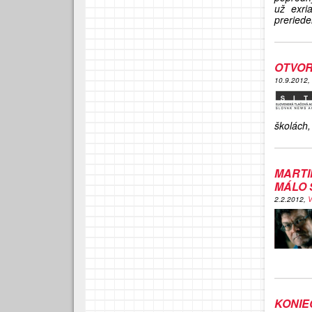
už exri
preriede
OTVOR
10.9.2012,
školách,
MARTI
MÁLO 
2.2.2012,
V
KONIE