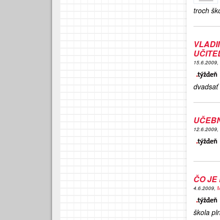
troch šk
VLADI
UČITE
15.6.2009,
dvadsať 
UČEBN
12.6.2009,
ČO JE
4.6.2009,
M
škola pln