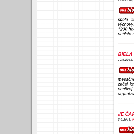
spolu c
výchovy
1230 hod
načisto 
BIELA
10.6.2013,
mesačne
začal k
poctive
organiz
JE ČA
5.6.2013,
P