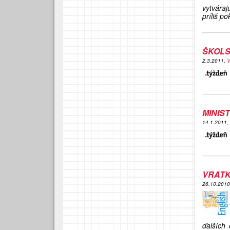
vytváraj
príliš po
ŠKOLS
2.3.2011,
V
MINIS
14.1.2011,
VRATK
26.10.201
ďalších 