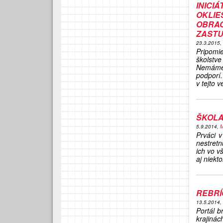
INIC
OKLI
OBR
ZASTU
23.3.2015,
Pripomi
školstv
Nemáme 
podporí.
v tejto v
ŠKOLA
5.9.2014,
M
Prváci 
nestretn
ich vo v
aj niekto
REBRÍ
13.5.2014,
Portál b
krajinác