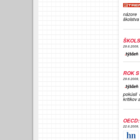
názore 
školstva
ŠKOLS
29.6.2009,
ROK S
29.6.2009,
pokúsil 
kritikov
OECD:
22.6.2009,