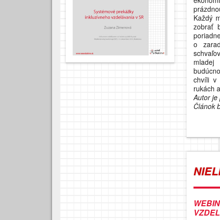
prázdnou
Každý m
zobrať 
poriadne
o zara
schvaľov
mladej
budúcno
chvíli v
rukách a
Autor je
Článok b
NIEL
WEBI
VZDEL