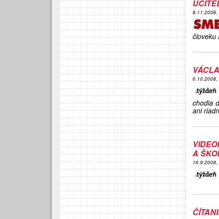
UČITE
8.11.2008,
človeku 
VÁCLA
6.10.2008,
chodia d
ani riad
VIDEO
A ŠKO
16.9.2008,
ČÍTAN