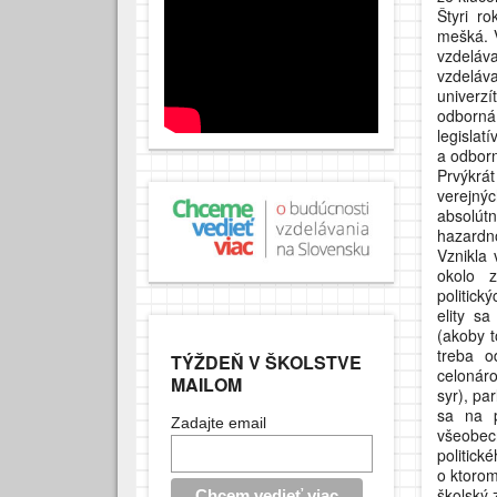
Štyri r
mešká. 
vzdeláv
vzdeláv
univerzí
odborná 
legislat
a odborn
Prvýkrát
verejnýc
absolútn
hazardn
Vznikla 
okolo z
politický
elity s
(akoby t
treba o
TÝŽDEŇ V ŠKOLSTVE
celonáro
MAILOM
syr), pa
sa na p
Zadajte email
všeobec
politick
o ktorom
školský