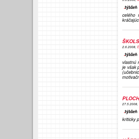
celého 
kráčajúc
ŠKOL
2.6.2008,
E
vlastnú 
je však
(učebni
motivačná
PLOCH
27.5.2008,
kriticky