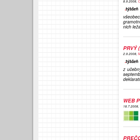
8.9.2008,
O
všeobec
gramotn
nich leža
PRVÝ 
2.9.2008,
M
z učebn
septembr
deklarat
WEB P
18.7.2008,
PREČ