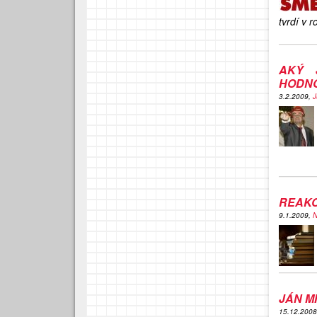
tvrdí v 
AKÝ 
HODNO
3.2.2009,
J
REAKC
9.1.2009,
N
JÁN M
15.12.200