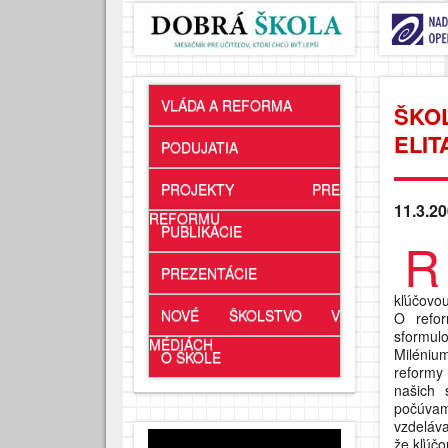
VLÁDA A REFORMA
ŠKOL
ELIT
PODUJATIA
PROJEKTY PRE
11.3.20
REFORMU
PUBLIKÁCIE
R
PREZENTÁCIE
kľúčovo
NOVÉ ŠKOLSTVO V
O refor
sformu
MÉDIÁCH
Miléniu
O ŠKOLE
reformy
našich 
počúvam
vzdeláva
že kľúčo