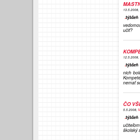
MASTN
13.5.2008,
vedomos
učiť?
KOMPE
12.5.2008,
nich bo
Kompete
nemať sc
ČO VŠE
5.5.2008,
M
učiteľo
školský 