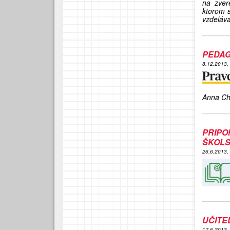
na zver
ktorom 
vzdeláva
PEDAG
8.12.2013,
Anna Ch
PRIP
ŠKOL
26.6.2013,
UČITE
17.6.2013,