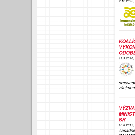
2.12.2022,
KOALÍ
VYKON
ODOBE
19.5.2016,
presved
záujmom
VÝZVA
MINIS
SR
16.6.2015,
Zásadne