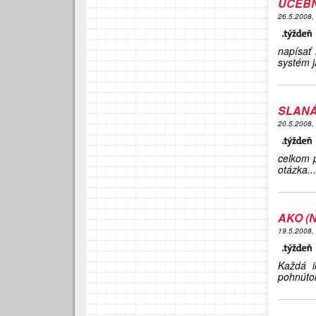
UČEBN
26.5.2008,
napísať 
systém j
SLANÁ
20.5.2008,
celkom p
otázka...
AKO (
19.5.2008,
Každá i
pohnútok