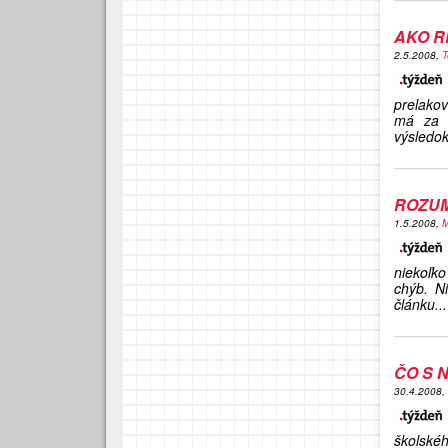
AKO R
2.5.2008,
T
prelakov
má za 
výsledok
ROZU
1.5.2008,
M
niekoľk
chýb. N
článku...
ČO S 
30.4.2008,
školské