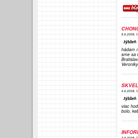
CHON
9.6.2008,
M
hádam ni
sme sa n
Bratisl
Veroniky
SKVEL
4.6.2008,
M
viac hod
bolo, ke
INFOR
3.6.2008,
M