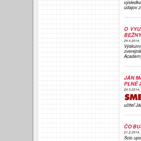
výsledk
údajov z
O VYU
BEŽNÝ
24.4.2014,
Výskumn
zverejn
Academy 
JÁN M
PLNÉ 
24.3.2014,
učiteľ J
ČO BU
21.2.2014,
Scio upo