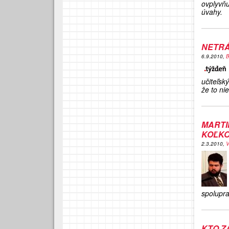
ovplyvňu
úvahy.
NETRÁ
6.9.2010,
B
učiteľsk
že to ni
MARTI
KOĽKO
2.3.2010,
V
spolupra
KTO Z