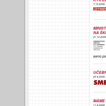
7.12.2009,
MINIS
NA ŠK
21.10.200
samo pov
UČEBN
25.9.2009,
MÁME 
11.9.2009,