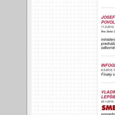
JOSE
POVOL
11.3.2013,
ministe
prednáš
odbornéh
INFOG
6.3.2013,
N
Fínsky v
VLADI
LEPŠI
23.1.2013,
popredn