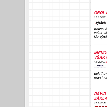
OROL 
11.5.2009,
tretiaci 
veľmi c
ktorejko
INEKO
VŠAK 
4.5.2009,
M
uplatňov
marci to
DÁVID
ZÁKLA
23.3.2009,