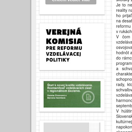
Je to ne
reality 
ho prija
na desa
reformu 
v rukách
V čom 
vzdelá
osvojov
hodnôt a
do rámc
programy
a schva
charakt
schopno
rady, kt
schvaľ
vzdeláv
harmono
septemb
V húšti
Slovens
kultúrne
napokon
ekonomi