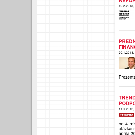
REFOR
10.2.2013,
PREDN
FINAN
20.1.2013,
Prezentá
TREND
PODPO
11.4.2012,
po 4 rok
otázkac
apríla 2