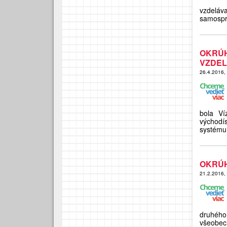
vzdelá
samospr
OKRÚ
VZDEL
26.4.2016,
bola Ví
východí
systému
OKRÚH
21.2.2016,
druhého
všeobec