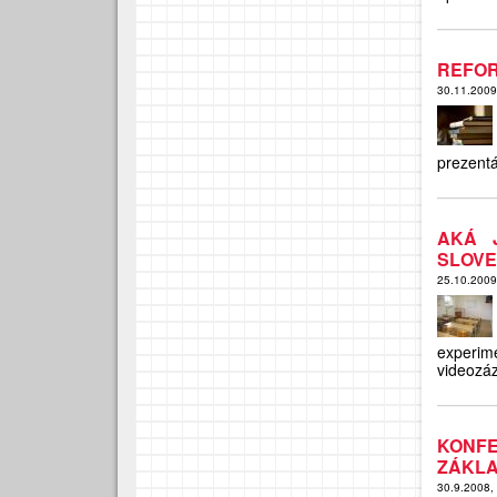
REFOR
30.11.200
prezentá
AKÁ 
SLOV
25.10.200
experime
videozá
KONFE
ZÁKLA
30.9.2008,