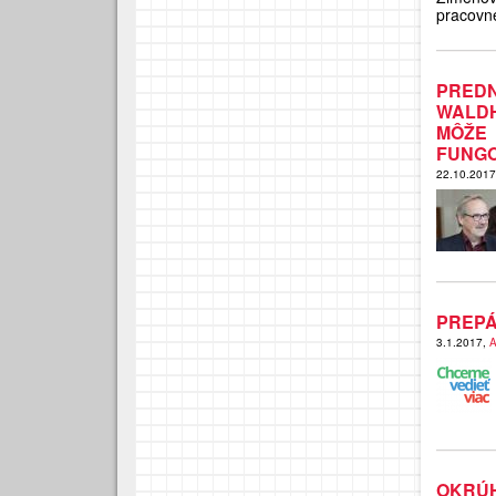
pracovne
PRED
WALD
MÔŽE
FUNG
22.10.201
PREPÁ
3.1.2017,
A
OKRÚH