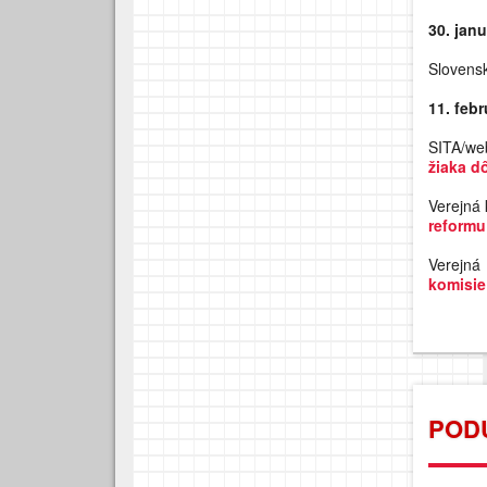
30. jan
Slovens
11. feb
SITA/we
žiaka dô
Verejná 
reformu
Verejná
komisie
POD