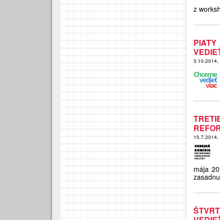
z works
PIAT
VEDIE
3.10.2014,
TRET
REFOR
15.7.2014,
mája 201
zasadnut
ŠTVR
VEDIE