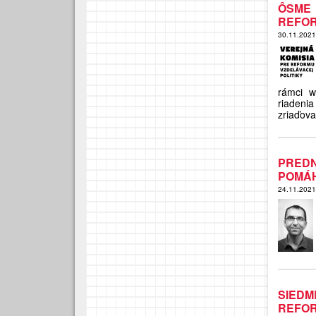
ÔSME
REFOR
30.11.202
rámci w
riadeni
zriaďova
PRED
POMÁH
24.11.202
SIED
REFOR