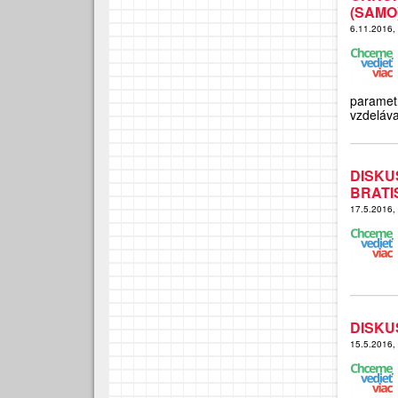
(SAMO
6.11.2016,
parame
vzdeláv
DISK
BRATI
17.5.2016,
DISKU
15.5.2016,