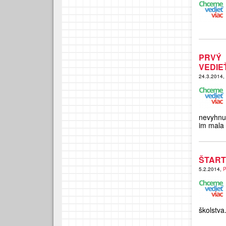
PRVÝ
VEDIE
24.3.2014,
nevyhnut
im mala 
ŠTART
5.2.2014,
P
školstva