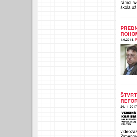
rámci w
škola už 
PREDN
ROHOM
1.6.2018,
P
ŠTVR
REFOR
26.11.201
videoz
Zimenov