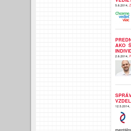
5.6.2014,
Z
PREDN
AKO 
INDIV
2.6.2014,
P
SPRÁV
VZDEL
12.5.2014,
mentáln