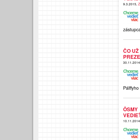
9.3.2015,
Z
zástupc
ČO UŽ
PREZE
30.11.201
Pálffyho
ÔSMY
VEDIE
10.11.201