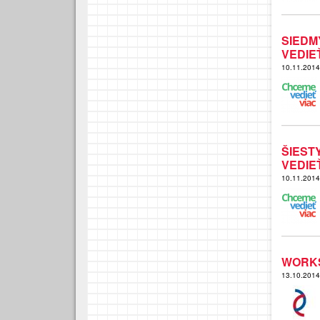
SIED
VEDIE
10.11.201
ŠIES
VEDIE
10.11.201
WORKS
13.10.201