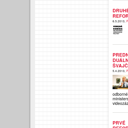
DRUH
REFOR
6.5.2013,
P
PREDN
DUÁL
ŠVAJČ
5.4.2013,
P
odborné
ministe
videozáz
PRVÉ