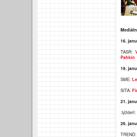
Mediáln
16. jan
TASR:
Pahkin
19. jan
SME:
Le
SITA:
Fí
21. jan
.týždeň:
26. jan
TREND