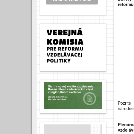
reformu
Pozrite
národnej
Plenárn
vzdeláva