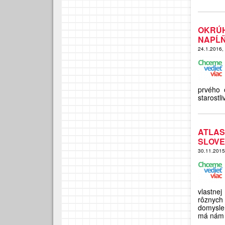
OKRÚ
NAPĹŇ
24.1.2016,
prvého 
starostl
ATLAS
SLOV
30.11.201
vlastne
rôznych
domyslen
má nám 