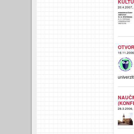
KULTÚ
20.4.2007,
OTVOR
16.11.200
univerzit
NAUČ
(KONF
28.3.2006,