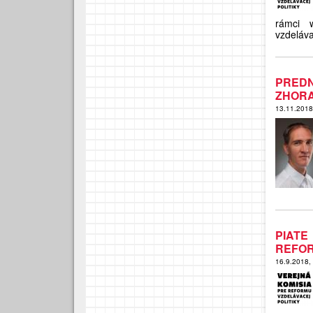
rámci 
vzdeláv
PREDN
ZHORA
13.11.201
PIAT
REFOR
16.9.2018,