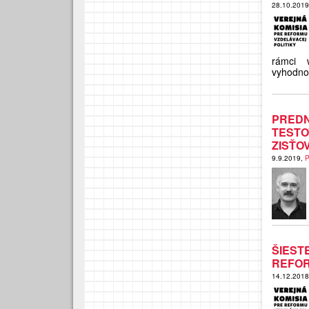
28.10.201
rámci 
vyhodnoc
PRED
TESTO
ZISŤO
9.9.2019,
P
ŠIES
REFOR
14.12.201