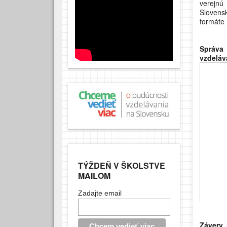
verejnú
Slovensk
formáte
Správa
vzdeláva
TÝŽDEŇ V ŠKOLSTVE
MAILOM
Zadajte email
Závery 