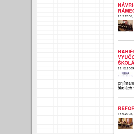
NÁVRH
RÁMEC
25.2.2006,
BARI
VYUČ
ŠKOLÁ
23.12.200
prijíma
školách 
REFOR
15.9.2005,