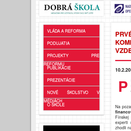
VLÁDA A REFORMA
PRV
KOM
PODUJATIA
VZDE
PROJEKTY PRE
REFORMU
PUBLIKÁCIE
10.2.20
P
PREZENTÁCIE
NOVÉ ŠKOLSTVO V
MÉDIÁCH
O ŠKOLE
Na poza
financo
Fínskej 
experti
zhodli n