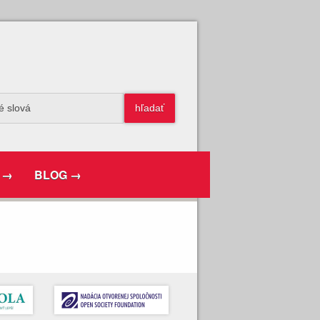
 →
BLOG →