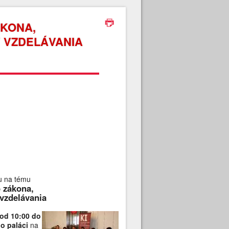
KONA,
 VZDELÁVANIA
iu na tému
 zákona,
 vzdelávania
 od 10:00 do
o paláci
na