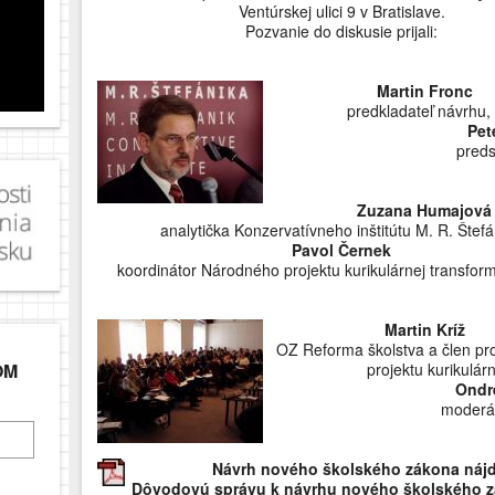
Ventúrskej ulici 9 v Bratislave.
Pozvanie do diskusie prijali:
Martin Fronc
predkladateľ návrhu
Pet
pred
Zuzana Humajová
analytička Konzervatívneho inštitútu M. R. Štefá
Pavol Černek
koordinátor Národného projektu kurikulárnej transfor
Martin Kríž
OZ Reforma školstva a člen pr
projektu kurikulár
OM
Ondr
moderát
Návrh nového školského zákona nájd
Dôvodovú správu k návrhu nového školského z