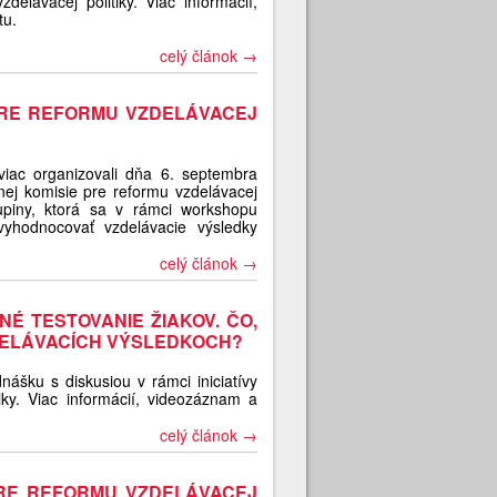
delávacej politiky. Viac informácií,
tu.
celý článok →
PRE REFORMU VZDELÁVACEJ
iac organizovali dňa 6. septembra
nej komisie pre reformu vzdelávacej
skupiny, ktorá sa v rámci workshopu
hodnocovať vzdelávacie výsledky
celý článok →
É TESTOVANIE ŽIAKOV. ČO,
ZDELÁVACÍCH VÝSLEDKOCH?
nášku s diskusiou v rámci iniciatívy
iky. Viac informácií, videozáznam a
celý článok →
PRE REFORMU VZDELÁVACEJ