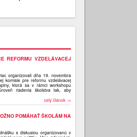
RE REFORMU VZDELÁVACEJ
iac organizovali dňa 19. novembra
ej komisie pre reformu vzdelávacej
skupiny, ktorá sa v rámci workshopu
roveň riadenia školstva tak, aby
celý článok →
MOŽNO POMÁHAŤ ŠKOLÁM NA
ednášku s diskusiou organizovanú v