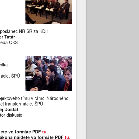
, poslanec NR SR za KDH
er Tatár
seda OKS
nika
mácie, ŠPÚ
ojektového tímu v rámci Národného
nej transformácie, ŠPÚ
ej Dostál
or diskusie
ete vo formáte PDF
tu
.
ákona nájdete vo formáte PDF
tu
.