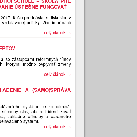
ALDHOFSCHULE – ŠKOLA PRE
VANIE ÚSPEŠNE FUNGOVAŤ
 2017 ďalšiu prednášku s diskusiou v
 vzdelávacej politiky. Viac informácií
celý článok →
EPTOV
a so zástupcami reformných tímov
h, ktorými možno ovplyvniť zmeny
celý článok →
IADENIE A (SAMO)SPRÁVA
elávacieho systému je komplexná.
súčasný stav, ale ani identifikovať
ká, základné princípy a parametre
zdelávacieho systému.
celý článok →