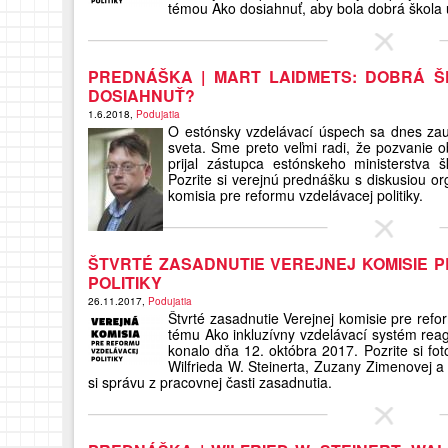
témou Ako dosiahnuť, aby bola dobrá škola už
PREDNÁŠKA | MART LAIDMETS: DOBRÁ Š
DOSIAHNUŤ?
1.6.2018,
Podujatia
O estónsky vzdelávací úspech sa dnes zaují
sveta. Sme preto veľmi radi, že pozvanie 
prijal zástupca estónskeho ministerstva
Pozrite si verejnú prednášku s diskusiou or
komisia pre reformu vzdelávacej politiky.
ŠTVRTÉ ZASADNUTIE VEREJNEJ KOMISIE 
POLITIKY
26.11.2017,
Podujatia
Štvrté zasadnutie Verejnej komisie pre refor
tému Ako inkluzívny vzdelávací systém reagu
konalo dňa 12. októbra 2017. Pozrite si fo
Wilfrieda W. Steinerta, Zuzany Zimenovej a
si správu z pracovnej časti zasadnutia.