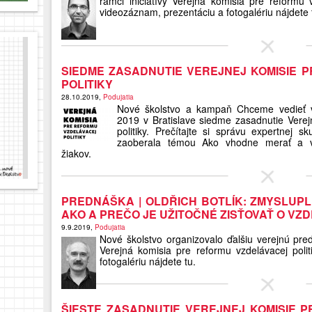
rámci iniciatívy Verejná komisia pre reformu vz
videozáznam, prezentáciu a fotogalériu nájdete 
SIEDME ZASADNUTIE VEREJNEJ KOMISIE 
POLITIKY
28.10.2019,
Podujatia
Nové školstvo a kampaň Chceme vedieť v
2019 v Bratislave siedme zasadnutie Verej
politiky. Prečítajte si správu expertnej 
zaoberala témou Ako vhodne merať a vy
žiakov.
PREDNÁŠKA | OLDŘICH BOTLÍK: ZMYSLUPLN
AKO A PREČO JE UŽITOČNÉ ZISŤOVAŤ O V
9.9.2019,
Podujatia
Nové školstvo organizovalo ďalšiu verejnú pred
Verejná komisia pre reformu vzdelávacej polit
fotogalériu nájdete tu.
ŠIESTE ZASADNUTIE VEREJNEJ KOMISIE 