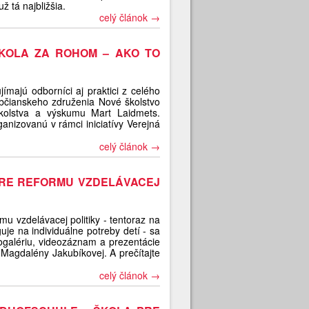
 tá najbližšia.
celý článok →
KOLA ZA ROHOM – AKO TO
majú odborníci aj praktici z celého
občianskeho združenia Nové školstvo
 školstva a výskumu Mart Laidmets.
ganizovanú v rámci iniciatívy Verejná
celý článok →
PRE REFORMU VZDELÁVACEJ
mu vzdelávacej politiky - tentoraz na
je na individuálne potreby detí - sa
togalériu, videozáznam a prezentácie
 Magdalény Jakubíkovej. A prečítajte
celý článok →