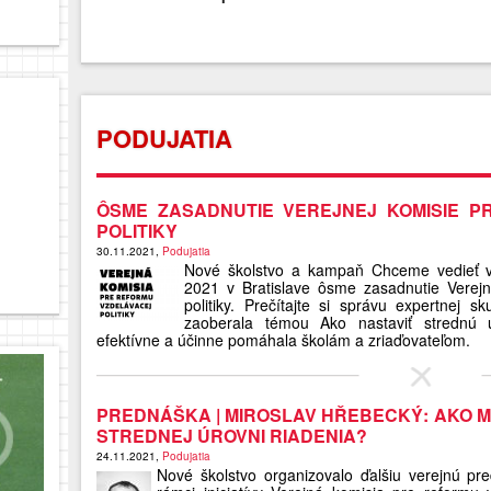
PODUJATIA
ÔSME ZASADNUTIE VEREJNEJ KOMISIE P
POLITIKY
30.11.2021,
Podujatia
Nové školstvo a kampaň Chceme vedieť v
2021 v Bratislave ôsme zasadnutie Verejn
politiky. Prečítajte si správu expertnej 
zaoberala témou Ako nastaviť strednú ú
efektívne a účinne pomáhala školám a zriaďovateľom.
PREDNÁŠKA | MIROSLAV HŘEBECKÝ: AKO 
STREDNEJ ÚROVNI RIADENIA?
24.11.2021,
Podujatia
Nové školstvo organizovalo ďalšiu verejnú pr