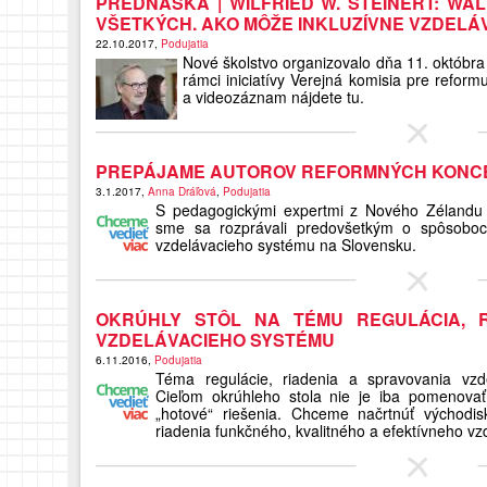
PREDNÁŠKA | WILFRIED W. STEINERT: W
VŠETKÝCH. AKO MÔŽE INKLUZÍVNE VZDELÁ
22.10.2017,
Podujatia
Nové školstvo organizovalo dňa 11. októbra
rámci iniciatívy Verejná komisia pre reformu
a videozáznam nájdete tu.
PREPÁJAME AUTOROV REFORMNÝCH KONC
3.1.2017,
Anna Dráľová
,
Podujatia
S pedagogickými expertmi z Nového Zélandu 
sme sa rozprávali predovšetkým o spôsoboc
vzdelávacieho systému na Slovensku.
OKRÚHLY STÔL NA TÉMU REGULÁCIA, R
VZDELÁVACIEHO SYSTÉMU
6.11.2016,
Podujatia
Téma regulácie, riadenia a spravovania vzd
Cieľom okrúhleho stola nie je iba pomenovať 
„hotové“ riešenia. Chceme načrtnúť východis
riadenia funkčného, kvalitného a efektívneho v