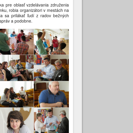
a pre oblasť vzdelávania združenia
ku, robia organizátori v mestách na
ia sa prilákať ľudí z radov bežných
mospráv a podobne.