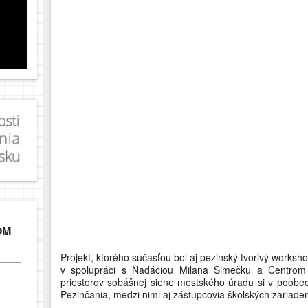
OM
Projekt, ktorého súčasťou bol aj pezinský tvorivý worksho
v spolupráci s Nadáciou Milana Šimečku a Centrom 
priestorov sobášnej siene mestského úradu si v poobedň
Pezinčania, medzi nimi aj zástupcovia školských zariaden