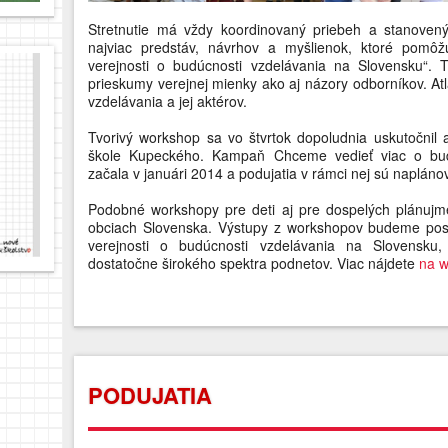
Stretnutie má vždy koordinovaný priebeh a stanoven
najviac predstáv, návrhov a myšlienok, ktoré pomôžu
verejnosti o budúcnosti vzdelávania na Slovensku“. T
prieskumy verejnej mienky ako aj názory odborníkov. Atl
vzdelávania a jej aktérov.
Tvorivý workshop sa vo štvrtok dopoludnia uskutočnil 
škole Kupeckého. Kampaň Chceme vedieť viac o bud
začala v januári 2014 a podujatia v rámci nej sú napláno
Podobné workshopy pre deti aj pre dospelých plánujme
obciach Slovenska. Výstupy z workshopov budeme post
verejnosti o budúcnosti vzdelávania na Slovensku,
dostatočne širokého spektra podnetov. Viac nájdete
na 
PODUJATIA