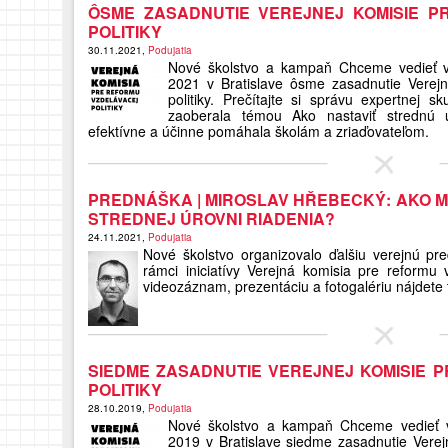
ÔSME ZASADNUTIE VEREJNEJ KOMISIE P
POLITIKY
30.11.2021,
Podujatia
Nové školstvo a kampaň Chceme vedieť v
2021 v Bratislave ôsme zasadnutie Verejn
politiky. Prečítajte si správu expertnej 
zaoberala témou Ako nastaviť strednú ú
efektívne a účinne pomáhala školám a zriaďovateľom.
PREDNÁŠKA | MIROSLAV HŘEBECKÝ: AKO 
STREDNEJ ÚROVNI RIADENIA?
24.11.2021,
Podujatia
Nové školstvo organizovalo ďalšiu verejnú pr
rámci iniciatívy Verejná komisia pre reformu vz
videozáznam, prezentáciu a fotogalériu nájdete 
SIEDME ZASADNUTIE VEREJNEJ KOMISIE 
POLITIKY
28.10.2019,
Podujatia
Nové školstvo a kampaň Chceme vedieť v
2019 v Bratislave siedme zasadnutie Verej