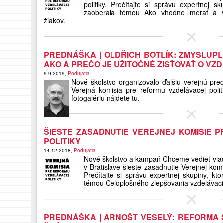
politiky. Prečítajte si správu expertnej 
zaoberala témou Ako vhodne merať a vy
žiakov.
PREDNÁŠKA | OLDŘICH BOTLÍK: ZMYSLUPLN
AKO A PREČO JE UŽITOČNÉ ZISŤOVAŤ O V
9.9.2019,
Podujatia
Nové školstvo organizovalo ďalšiu verejnú pred
Verejná komisia pre reformu vzdelávacej polit
fotogalériu nájdete tu.
ŠIESTE ZASADNUTIE VEREJNEJ KOMISIE 
POLITIKY
14.12.2018,
Podujatia
Nové školstvo a kampaň Chceme vedieť viac
v Bratislave šieste zasadnutie Verejnej komi
Prečítajte si správu expertnej skupiny, k
témou Celoplošného zlepšovania vzdelávac
PREDNÁŠKA | ARNOŠT VESELÝ: REFORMA 