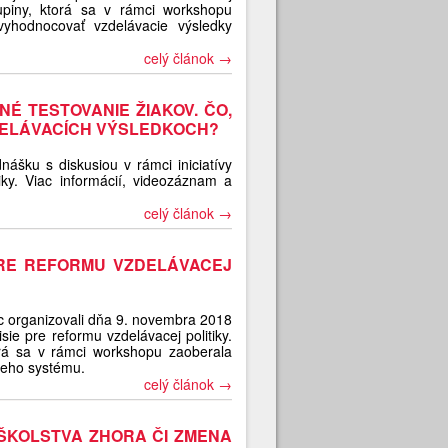
skupiny, ktorá sa v rámci workshopu
hodnocovať vzdelávacie výsledky
celý článok →
É TESTOVANIE ŽIAKOV. ČO,
ZDELÁVACÍCH VÝSLEDKOCH?
nášku s diskusiou v rámci iniciatívy
iky. Viac informácií, videozáznam a
celý článok →
PRE REFORMU VZDELÁVACEJ
 organizovali dňa 9. novembra 2018
sie pre reformu vzdelávacej politiky.
torá sa v rámci workshopu zaoberala
ieho systému.
celý článok →
ŠKOLSTVA ZHORA ČI ZMENA