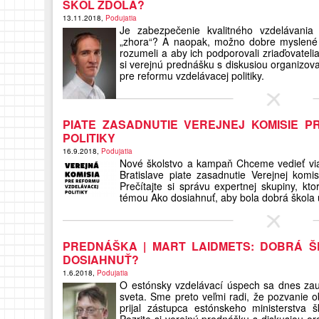
ŠKÔL ZDOLA?
13.11.2018,
Podujatia
Je zabezpečenie kvalitného vzdelávani
„zhora“? A naopak, možno dobre myslené 
rozumeli a aby ich podporovali zriaďovatelia, 
si verejnú prednášku s diskusiou organizova
pre reformu vzdelávacej politiky.
PIATE ZASADNUTIE VEREJNEJ KOMISIE 
POLITIKY
16.9.2018,
Podujatia
Nové školstvo a kampaň Chceme vedieť via
Bratislave piate zasadnutie Verejnej komis
Prečítajte si správu expertnej skupiny, k
témou Ako dosiahnuť, aby bola dobrá škola už
PREDNÁŠKA | MART LAIDMETS: DOBRÁ Š
DOSIAHNUŤ?
1.6.2018,
Podujatia
O estónsky vzdelávací úspech sa dnes zaují
sveta. Sme preto veľmi radi, že pozvanie 
prijal zástupca estónskeho ministerstva