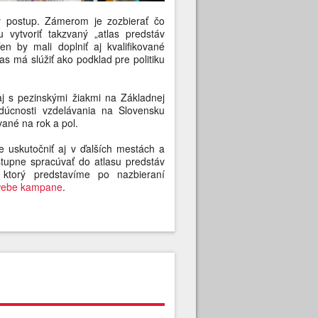
ý postup. Zámerom je zozbierať čo
 vytvoriť takzvaný „atlas predstáv
en by mali doplniť aj kvalifikované
as má slúžiť ako podklad pre politiku
aj s pezinskými žiakmi na Základnej
úcnosti vzdelávania na Slovensku
vané na rok a pol.
 uskutočniť aj v ďalších mestách a
upne spracúvať do atlasu predstáv
 ktorý predstavíme po nazbieraní
webe kampane
.