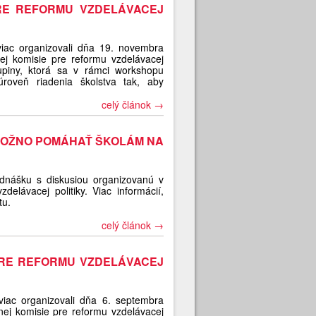
RE REFORMU VZDELÁVACEJ
iac organizovali dňa 19. novembra
ej komisie pre reformu vzdelávacej
skupiny, ktorá sa v rámci workshopu
roveň riadenia školstva tak, aby
celý článok →
MOŽNO POMÁHAŤ ŠKOLÁM NA
ednášku s diskusiou organizovanú v
delávacej politiky. Viac informácií,
tu.
celý článok →
PRE REFORMU VZDELÁVACEJ
iac organizovali dňa 6. septembra
nej komisie pre reformu vzdelávacej