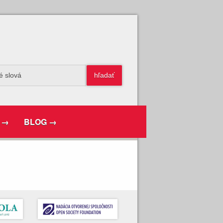
 →
BLOG →