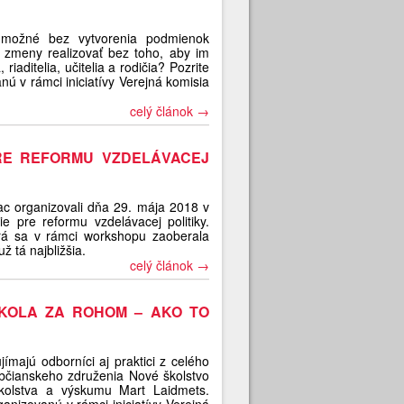
a možné bez vytvorenia podmienok
zmeny realizovať bez toho, aby im
riaditelia, učitelia a rodičia? Pozrite
nú v rámci iniciatívy Verejná komisia
celý článok →
PRE REFORMU VZDELÁVACEJ
c organizovali dňa 29. mája 2018 v
ie pre reformu vzdelávacej politiky.
torá sa v rámci workshopu zaoberala
 tá najbližšia.
celý článok →
KOLA ZA ROHOM – AKO TO
majú odborníci aj praktici z celého
občianskeho združenia Nové školstvo
 školstva a výskumu Mart Laidmets.