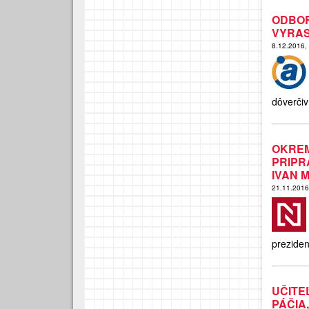
ODBO
VYRAS
8.12.2016,
dôverčiví
OKREM
PRIPR
IVAN 
21.11.201
preziden
UČIT
PÁČIA,