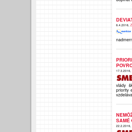
DEVIA
6.4.2016,
Z
nadmerné
PRIO
POVR
17.3.2016,
vlády š
priority
vzdeláva
NEMÔŽ
SAMÉ 
22.2.2016,