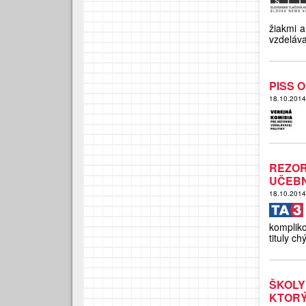
žiakmi a
vzdeláva
PISS O
18.10.201
REZOR
UČEBN
18.10.201
komplik
tituly ch
ŠKOLY
KTORÝ