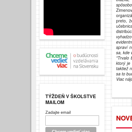
spôsobo
Zimenová
organizá
preto, ž
učebnica
distribú
vyhadzov
evidentn
spraví n
sa, kde 
"Trvalo 
ktorý je
taktiež
sa to bud
Viac náj
TÝŽDEŇ V ŠKOLSTVE
MAILOM
Zadajte email
NOV