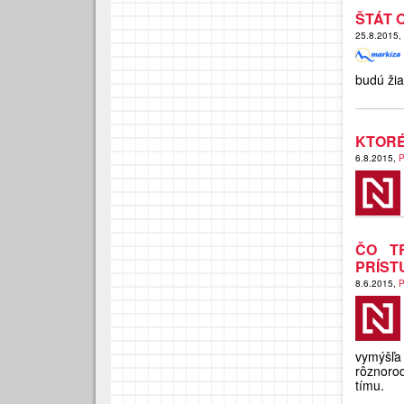
ŠTÁT 
25.8.2015,
budú žia
KTORÉ
6.8.2015,
P
ČO T
PRÍST
8.6.2015,
P
vymýšľa
rôznoro
tímu.