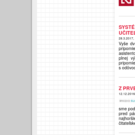
SYST
UČITE
28.3.2017,
Vyše dv
pripomi
asisten
plnej v
pripom
s odôvod
Z PRV
12.12.201
sme pod
pred pár
najhorši
čitateľs