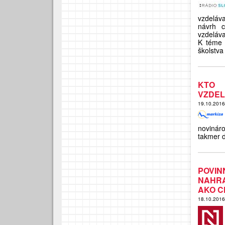
vzdeláva
návrh c
vzdeláva
K téme 
školstv
KTO 
VZDEL
19.10.201
novinár
takmer d
POVI
NAHRA
AKO C
18.10.201