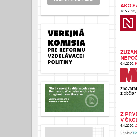
AKO S
16.5.2023,
ZUZAN
NEPOČ
6.4.2020,
P
zhováral
z občian
Z PRV
V ŠKO
4.4.2020,
Z