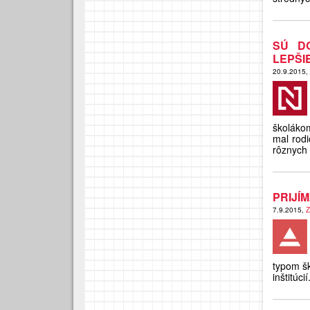
SÚ D
LEPŠIE
20.9.2015,
školákom
mal rodi
rôznych 
PRIJÍ
7.9.2015,
Z
typom šk
inštitúcií