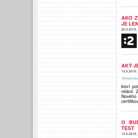
AKO Z
JE LE
20.5.2015,
AKÝ J
13.5.2015,
ktorí p
relácii
Nového 
certifi
O BU
TEST
13.5.2015,