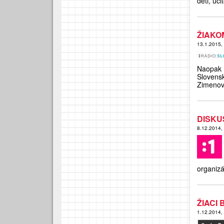
deti, učit
ŽIAKO
13.1.2015,
Naopak 
Slovens
Zimenov
DISKU
8.12.2014,
organiz
ŽIACI
1.12.2014,