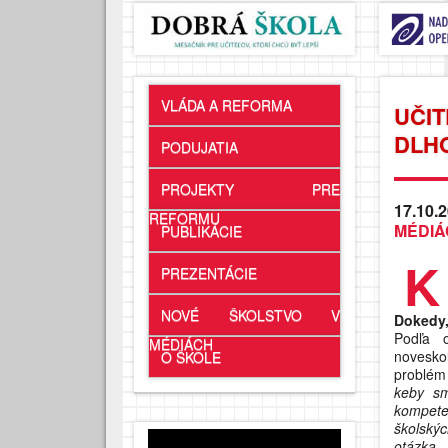
VLÁDA A REFORMA
UČIT
DLH
PODUJATIA
PROJEKTY PRE
17.10.2
REFORMU
MÉDIÁ
PUBLIKÁCIE
K
PREZENTÁCIE
NOVÉ ŠKOLSTVO V
Dokedy,
Podľa 
MÉDIÁCH
noveskol
O ŠKOLE
problém 
keby sm
kompete
školský
otázka,