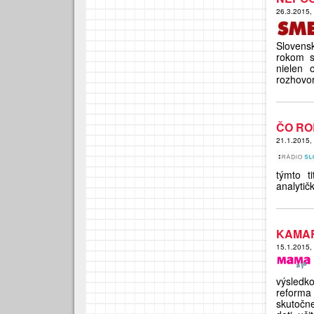
26.3.2015,
Slovens
rokom s
nielen o
rozhovo
ČO RO
21.1.2015,
týmto t
analyti
KAMAR
15.1.2015,
výsledk
reforma 
skutočne