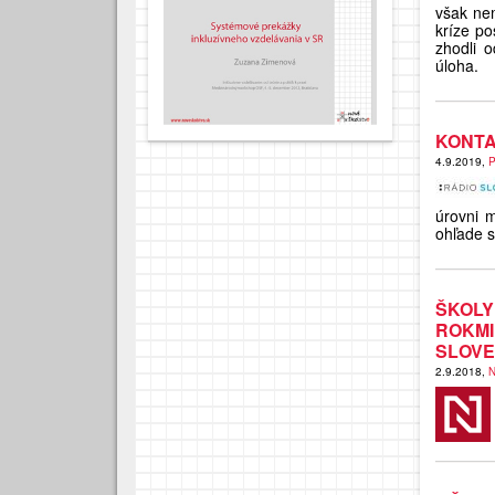
však nem
kríze po
zhodli 
úloha.
KONTA
4.9.2019,
P
úrovni m
ohľade s
ŠKOLY
ROKM
SLOVE
2.9.2018,
N