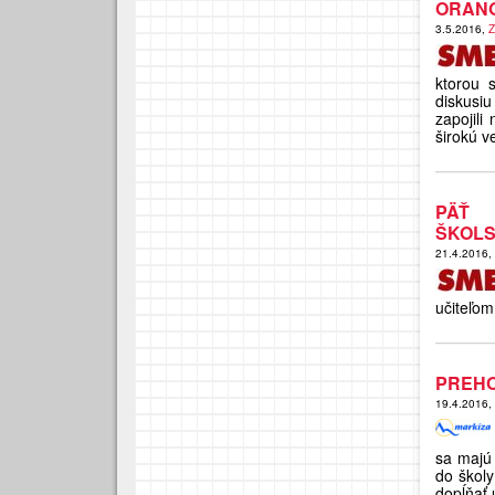
ORAN
3.5.2016,
Z
ktorou 
diskusi
zapojili
širokú ve
PÄŤ 
ŠKOL
21.4.2016,
učiteľom
PREHO
19.4.2016,
sa majú 
do školy
dopĺňať 