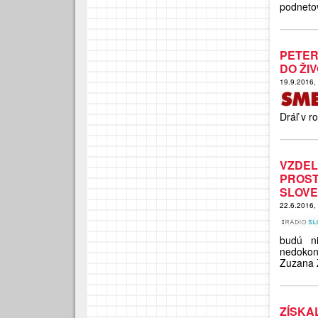
podneto
PETER
DO ŽI
19.9.2016,
Dráľ v r
VZDEL
PROS
SLOVE
22.6.2016,
budú ni
nedokonč
Zuzana 
ZÍSKA