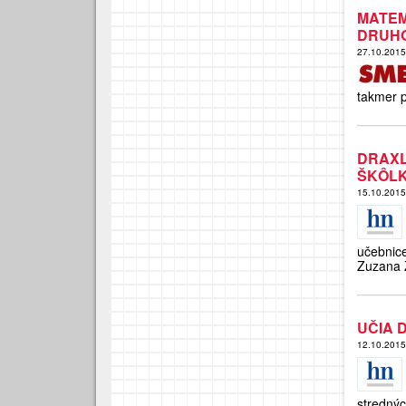
MATE
DRUH
27.10.201
takmer 
DRAX
ŠKÔL
15.10.201
učebnic
Zuzana 
UČIA 
12.10.201
strednýc