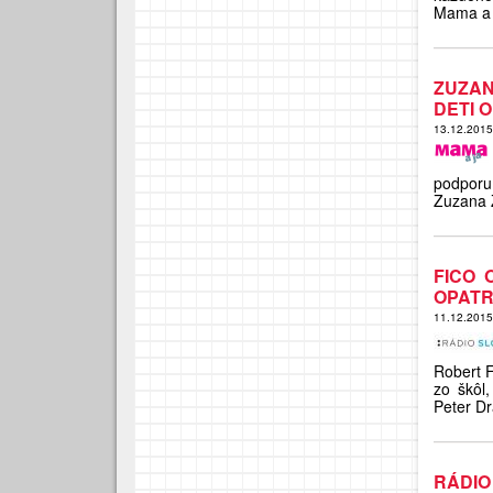
Mama a 
ZUZAN
DETI 
13.12.201
podporu
Zuzana 
FICO 
OPATR
11.12.201
Robert F
zo škôl,
Peter Dr
RÁDIO