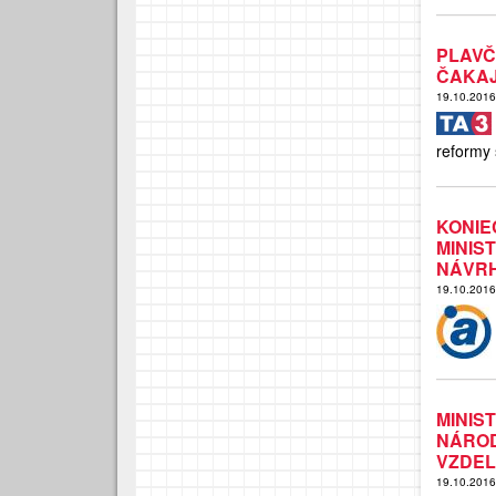
PLAVČ
ČAKA
19.10.201
reformy 
KONI
MINI
NÁVR
19.10.201
MINI
NÁRO
VZDEL
19.10.201