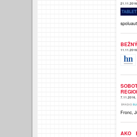
21.11.201
spoluaut
BEŽNÝ
11.11.201
SOBO
REGIO
7.11.2016,
Fronc, J
AKO 