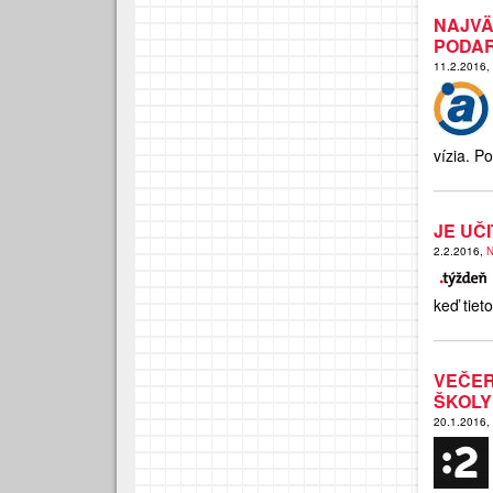
NAJV
PODAR
11.2.2016,
vízia. P
JE UČ
2.2.2016,
N
keď tie
VEČER
ŠKOLY
20.1.2016,