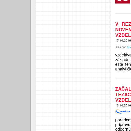
V REZ
NOVÉ
VZDEL
17.10.201
vzdeláva
základné
ešte te
analyti
ZAČA
TÉZA
VZDEL
13.10.201
poradcov
priprav
odbornú