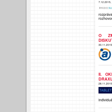
7.12.2015,
rozpráv
rozhovo
O ZM
DISKU
30.11.201
II. O
DRAX
28.11.201
individu