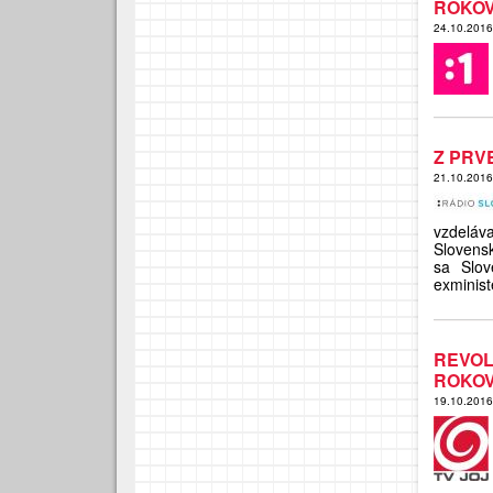
ROKO
24.10.201
Z PRV
21.10.201
vzdeláv
Slovensk
sa Slov
exminist
REVOL
ROKOV
19.10.201