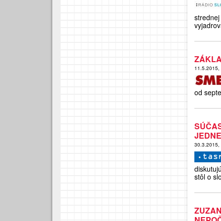
stredne
vyjadrov
ZÁKLA
11.5.2015,
od septe
SÚČAS
JEDNE
30.3.2015,
diskutuj
stôl o s
ZUZAN
NEPOČ