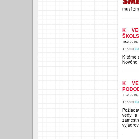
musí zme
K VE
ŠKOLS
19.2.2016,
K téme s
Nového š
K VE
PODO
11.2.2016,
Požiadav
vedy a 
zamestna
vyjadrov