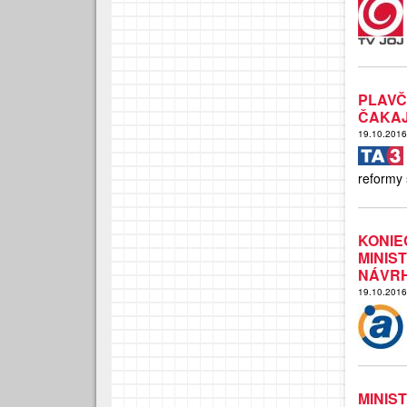
PLAVČ
ČAKA
19.10.201
reformy 
KONI
MINI
NÁVR
19.10.201
MINI