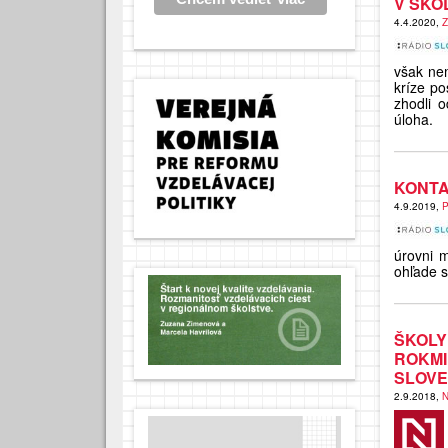
V ŠKO
4.4.2020,
Z
však nem
kríze po
zhodli 
úloha.
KONTA
4.9.2019,
P
úrovni m
ohľade s
ŠKOLY
ROKM
SLOVE
2.9.2018,
N