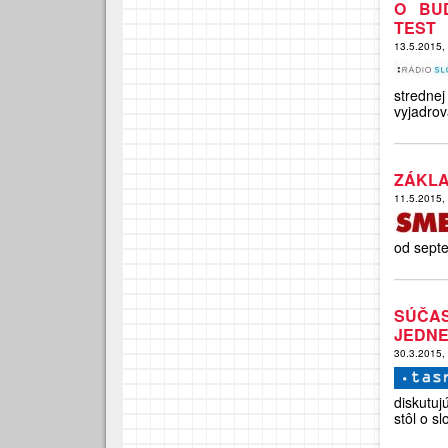
O BU
TEST
13.5.2015,
stredne
vyjadrov
ZÁKLA
11.5.2015,
od septe
SÚČAS
JEDNE
30.3.2015,
diskutuj
stôl o s