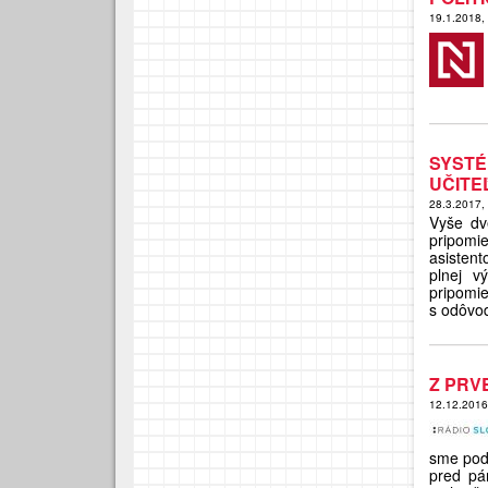
19.1.2018,
SYST
UČITE
28.3.2017,
Vyše dv
pripomi
asisten
plnej v
pripom
s odôvod
Z PRV
12.12.201
sme pod
pred pár