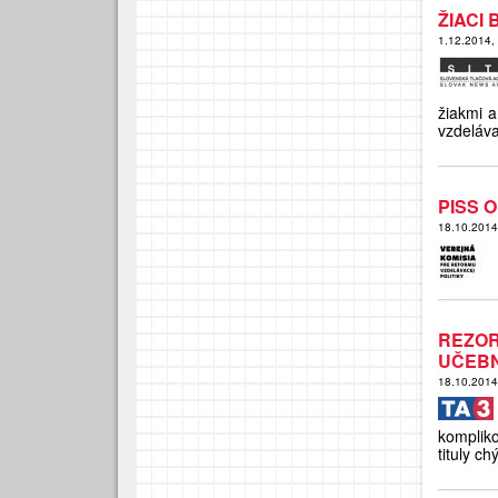
ŽIACI
1.12.2014,
žiakmi a
vzdeláva
PISS O
18.10.201
REZOR
UČEBN
18.10.201
komplik
tituly ch