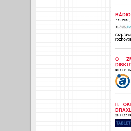
RÁDIO
7.12.2015,
rozpráv
rozhovo
O ZM
DISKU
30.11.201
II. O
DRAX
28.11.201