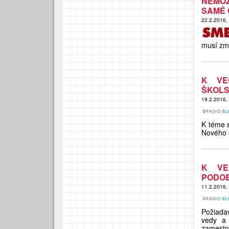
NEMÔŽ
SAMÉ 
22.2.2016,
musí zme
K VE
ŠKOLS
19.2.2016,
K téme s
Nového š
K VE
PODO
11.2.2016,
Požiadav
vedy a 
zamestna