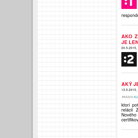
respond
AKO Z
JE LE
20.5.2015,
AKÝ J
13.5.2015,
ktorí p
relácii
Nového 
certifi