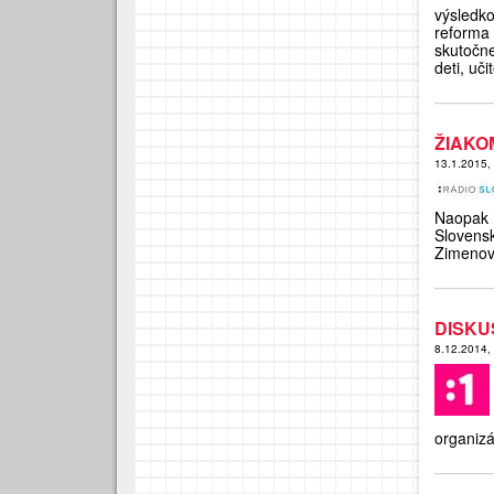
výsledk
reforma 
skutočne
deti, učit
ŽIAKO
13.1.2015,
Naopak 
Slovens
Zimenov
DISKU
8.12.2014,
organiz