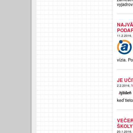
vyjadrov
NAJV
PODAR
11.2.2016,
vízia. P
JE UČ
2.2.2016,
N
keď tie
VEČER
ŠKOLY
20.1.2016,