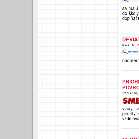
sa majú 
do školy
dopĺňať 
DEVIA
6.4.2016,
Z
nadmerné
PRIO
POVR
17.3.2016,
vlády š
priority
vzdeláva