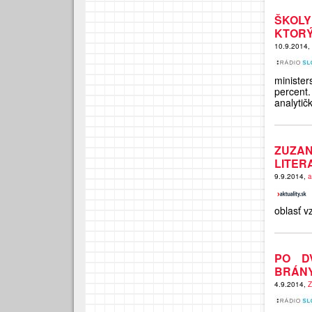
ŠKOLY
KTORÝ
10.9.2014,
ministe
percent.
analyti
ZUZAN
LITER
9.9.2014,
a
oblasť v
PO D
BRÁNY
4.9.2014,
Z