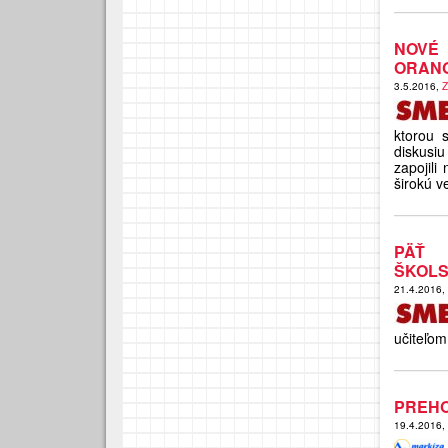
NOVÉ
ORAN
3.5.2016,
Z
ktorou 
diskusi
zapojili
širokú ve
PÄŤ 
ŠKOL
21.4.2016,
učiteľom
PREHO
19.4.2016,