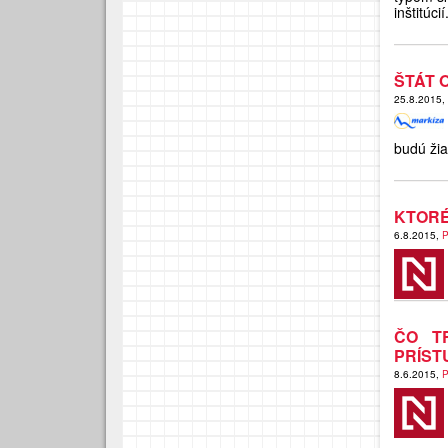
inštitúcií
ŠTÁT 
25.8.2015,
budú žia
KTORÉ
6.8.2015,
P
ČO T
PRÍST
8.6.2015,
P