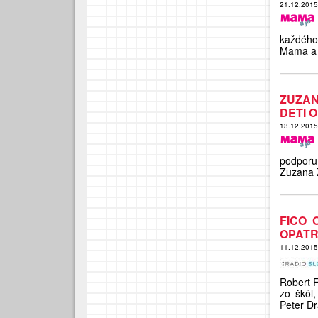
21.12.201
každého
Mama a 
ZUZAN
DETI 
13.12.201
podporu
Zuzana 
FICO 
OPATR
11.12.201
Robert F
zo škôl,
Peter Dr