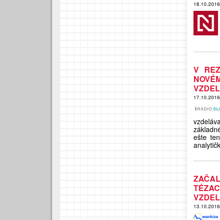
18.10.201
V REZ
NOVÉ
VZDEL
17.10.201
vzdeláva
základné
ešte te
analyti
ZAČA
TÉZA
VZDEL
13.10.201