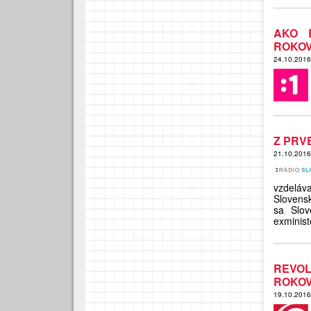
AKO 
ROKO
24.10.201
Z PRV
21.10.201
vzdeláv
Slovensk
sa Slov
exminist
REVOL
ROKOV
19.10.201