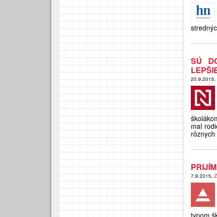
strednýc
SÚ D
LEPŠIE
20.9.2015,
školákom
mal rodi
rôznych 
PRIJÍ
7.9.2015,
Z
typom šk