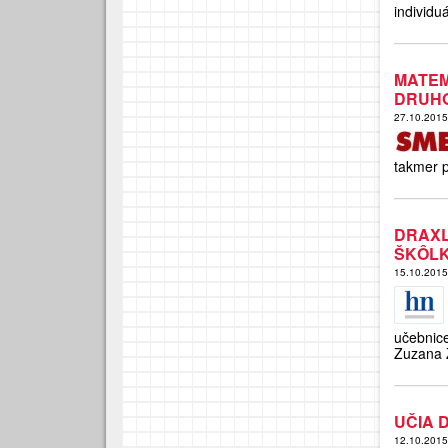
individu
MATE
DRUH
27.10.201
takmer 
DRAX
ŠKÔL
15.10.201
učebnic
Zuzana 
UČIA 
12.10.201