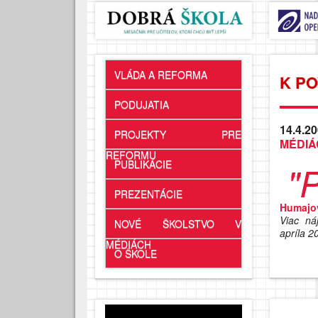
VLÁDA A REFORMA
K P
PODUJATIA
14.4.20
PROJEKTY PRE
MÉDIÁ
REFORMU
PUBLIKÁCIE
"
PREZENTÁCIE
Humajo
Viac ná
NOVÉ ŠKOLSTVO V
apríla 2
MÉDIÁCH
O ŠKOLE