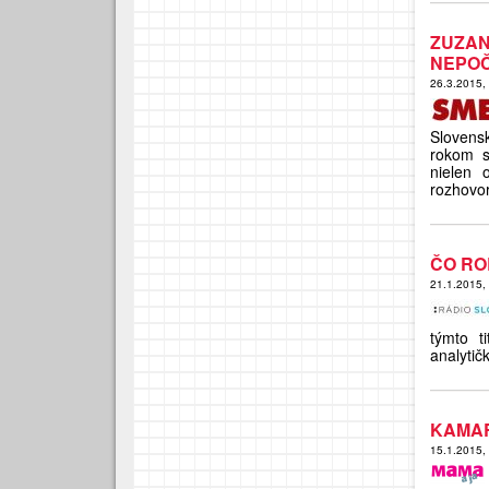
ZUZAN
NEPOČ
26.3.2015,
Slovens
rokom s
nielen o
rozhovo
ČO RO
21.1.2015,
týmto t
analyti
KAMAR
15.1.2015,