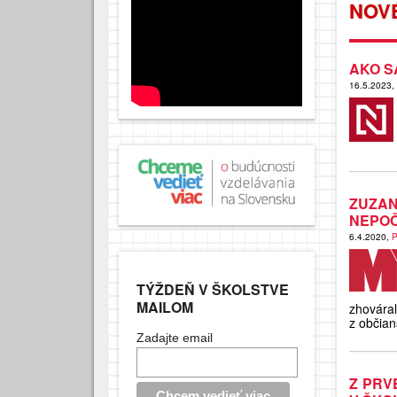
NOV
AKO S
16.5.2023,
ZUZAN
NEPOČ
6.4.2020,
P
TÝŽDEŇ V ŠKOLSTVE
MAILOM
zhováral
z občian
Zadajte email
Z PRV