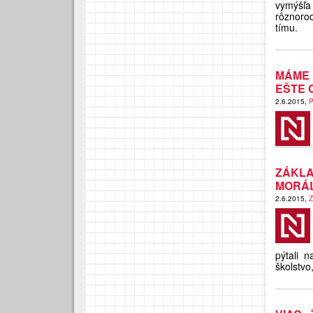
vymýšľa
rôznoro
tímu.
MÁME 
EŠTE 
2.6.2015,
P
ZÁKL
MORÁL
2.6.2015,
Z
pýtali 
školstvo