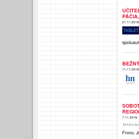
UČIT
PÁČIA,
21.11.201
spoluaut
BEŽNÝ
11.11.201
SOBO
REGIO
7.11.2016,
Fronc, J