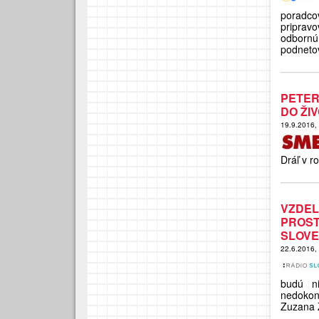
poradcov
priprav
odbornú
podneto
PETER
DO ŽI
19.9.2016,
Dráľ v r
VZDEL
PROS
SLOVE
22.6.2016,
budú ni
nedokonč
Zuzana 