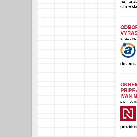
najhorši
čitateľs
ODBO
VYRAS
8.12.2016,
dôverčiví
OKREM
PRIPR
IVAN 
21.11.201
preziden