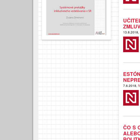
UČIT
ZMLUV
13.8.2018,
ESTÓ
NEPRE
7.6.2018,
N
ČO S 
ALEB
POLITI