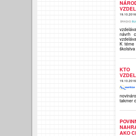
NÁRO
VZDEL
19.10.201
vzdeláva
návrh c
vzdeláva
K téme 
školstv
KTO 
VZDEL
19.10.201
novinár
takmer d
POVI
NAHRA
AKO C