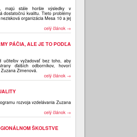
, majú stále horšie výsledky v
dostatočnú kvalitu. Tieto problémy
e nezisková organizácia Mesa 10 a jej
celý článok →
Y PÁČIA, ALE JE TO PODĽA
d učiteľov vyžadovať bez toho, aby
rany ďalších odborníkov, hovorí
my Zuzana Zimenová.
celý článok →
UALITY
rogramu rozvoja vzdelávania Zuzana
celý článok →
EGIONÁLNOM ŠKOLSTVE