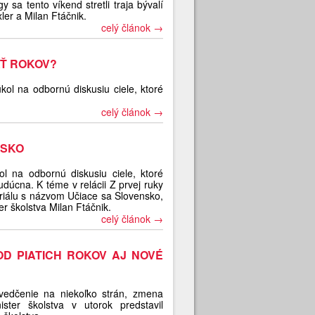
 sa tento víkend stretli traja bývalí
xler a Milan Ftáčnik.
celý článok →
AŤ ROKOV?
ol na odbornú diskusiu ciele, ktoré
celý článok →
NSKO
l na odbornú diskusiu ciele, ktoré
úcna. K téme v relácii Z prvej ruky
eriálu s názvom Učiace sa Slovensko,
r školstva Milan Ftáčnik.
celý článok →
D PIATICH ROKOV AJ NOVÉ
svedčenie na niekoľko strán, zmena
ster školstva v utorok predstavil