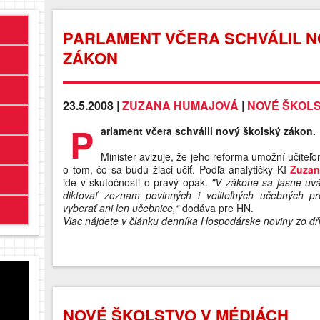
PARLAMENT VČERA SCHVÁLIL 
ZÁKON
23.5.2008 |
ZUZANA HUMAJOVÁ
|
NOVÉ ŠKOLS
P
arlament včera schválil nový školský zákon.
Minister avizuje, že jeho reforma umožní učite
o tom, čo sa budú žiaci učiť. Podľa analytičky KI
Zuzan
ide v skutočnosti o pravý opak.
"V zákone sa jasne uvá
diktovať zoznam povinných i voliteľných učebných 
vyberať ani len učebnice,“
dodáva pre HN.
Viac nájdete v článku denníka Hospodárske noviny zo d
NOVÉ ŠKOLSTVO V MÉDIÁCH