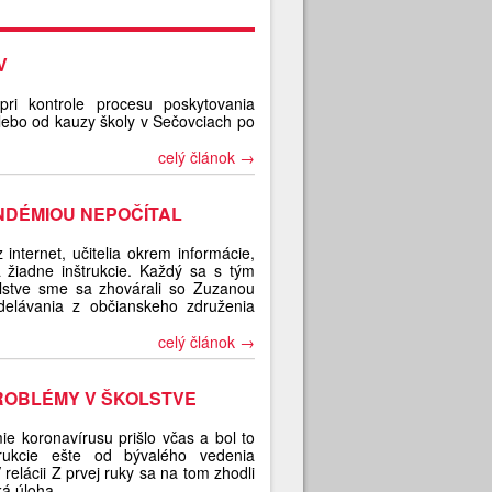
V
ri kontrole procesu poskytovania
lebo od kauzy školy v Sečovciach po
celý článok →
NDÉMIOU NEPOČÍTAL
internet, učitelia okrem informácie,
a žiadne inštrukcie. Každý sa s tým
olstve sme sa zhovárali so Zuzanou
delávania z občianskeho združenia
celý článok →
ROBLÉMY V ŠKOLSTVE
e koronavírusu prišlo včas a bol to
rukcie ešte od bývalého vedenia
 relácii Z prvej ruky sa na tom zhodli
ká úloha.