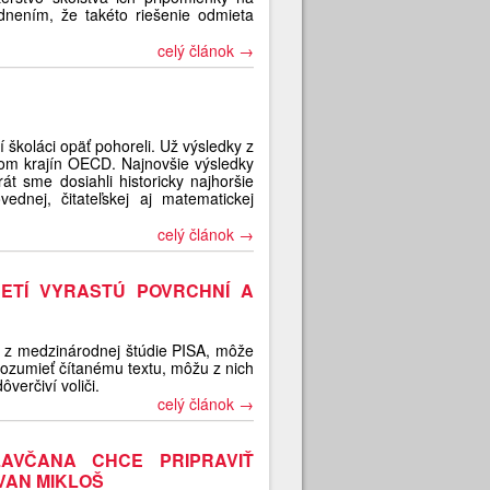
nením, že takéto riešenie odmieta
celý článok →
 školáci opäť pohoreli. Už výsledky z
om krajín OECD. Najnovšie výsledky
át sme dosiahli historicky najhoršie
ednej, čitateľskej aj matematickej
celý článok →
ETÍ VYRASTÚ POVRCHNÍ A
li z medzinárodnej štúdie PISA, môže
rozumieť čítanému textu, môžu z nich
ôverčiví voliči.
celý článok →
AVČANA CHCE PRIPRAVIŤ
VAN MIKLOŠ