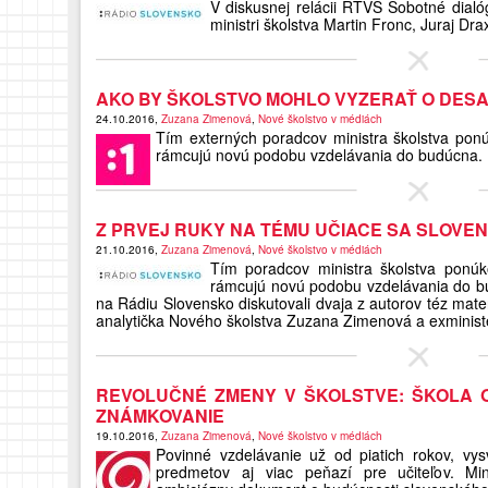
V diskusnej relácii RTVS Sobotné dialógy
ministri školstva Martin Fronc, Juraj Dra
AKO BY ŠKOLSTVO MOHLO VYZERAŤ O DES
24.10.2016,
Zuzana Zimenová
,
Nové školstvo v médiách
Tím externých poradcov ministra školstva ponúk
rámcujú novú podobu vzdelávania do budúcna.
Z PRVEJ RUKY NA TÉMU UČIACE SA SLOVE
21.10.2016,
Zuzana Zimenová
,
Nové školstvo v médiách
Tím poradcov ministra školstva ponúko
rámcujú novú podobu vzdelávania do bud
na Rádiu Slovensko diskutovali dvaja z autorov téz mat
analytička Nového školstva Zuzana Zimenová a exministe
REVOLUČNÉ ZMENY V ŠKOLSTVE: ŠKOLA O
ZNÁMKOVANIE
19.10.2016,
Zuzana Zimenová
,
Nové školstvo v médiách
Povinné vzdelávanie už od piatich rokov, vy
predmetov aj viac peňazí pre učiteľov. Mini