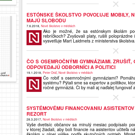
ESTÓNSKE ŠKOLSTVO POVOĽUJE MOBILY, 
MAJÚ SLOBODU
7.6.2018,
Nové školstvo v médiách
Ako je možné, že sa estónskym školám pod
rebríčkoch? Zvyšovali platy, rušili poloprázdne 
vysvetľuje Mart Laidmets z ministerstva školstva
ČO S OSEMROČNÝMI GYMNÁZIAMI. ZRUŠIŤ, 
ODPOVEDAJÚ ODBORNÍCI A POLITICI
19.1.2018,
Peter Dráľ
,
Nové školstvo v médiách
Čo robiť s osemročnými gymnáziami? Pomáha
systému? Pýtali sme sa expertov a politikov, kto
ročné gymnáziá. Či by mali aj naďalej fungovať a
SYSTÉMOVÉMU FINANCOVANIU ASISTENTOV 
REZORT
28.3.2017,
Nové školstvo v médiách
Vyše dvetisíc občanov sa minulý mesiac podpísalo po
v ktorej žiadali, aby boli financie na asistentov učiteľ
školám v plnej výške podľa skutočných potrieb. Minis