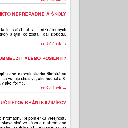
NIKTO NEPREPADNE A ŠKOLY
arilo vyšvihnúť v medzinárodných
školy a tým, čo zostali, dali slobodu,
.
celý článok →
OBMEDZIŤ ALEBO POSILNIŤ?
jú alebo naopak škodia školskému
rí sa venujú školstvu, ako hodnotia 8-
 v akej forme.
celý článok →
UČITEĽOV BRÁNI KAŽIMÍROV
d hromadnú pripomienku verejnosti,
a nárokovateľné zo zákona a uhrádzané
terstvo školstva ich pripomienky na