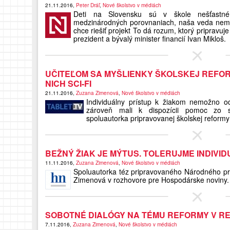
21.11.2016,
Peter Dráľ
,
Nové školstvo v médiách
Deti na Slovensku sú v škole nešťastné
medzinárodných porovnaniach, naša veda nemá 
chce riešiť projekt To dá rozum, ktorý pripravuj
prezident a bývalý minister financií Ivan Mikloš.
UČITEĽOM SA MYŠLIENKY ŠKOLSKEJ REFORM
NICH SCI-FI
21.11.2016,
Zuzana Zimenová
,
Nové školstvo v médiách
Individuálny prístup k žiakom nemožno o
zároveň mali k dispozícii pomoc zo st
spoluautorka pripravovanej školskej refor
BEŽNÝ ŽIAK JE MÝTUS. TOLERUJME INDIVID
11.11.2016,
Zuzana Zimenová
,
Nové školstvo v médiách
Spoluautorka téz pripravovaného Národného p
Zimenová v rozhovore pre Hospodárske noviny.
SOBOTNÉ DIALÓGY NA TÉMU REFORMY V R
7.11.2016,
Zuzana Zimenová
,
Nové školstvo v médiách