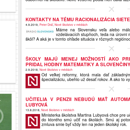
KONTAKTY NA TÉMU RACIONALIZÁCIA SIET
4.9.2019,
Peter Dráľ
,
Nové školstvo v médiách
Máme na Slovensku veľa alebo málo 
vzdelávacích stupňoch, teda na úrovni 
škôl? A aká je v tomto ohľade situácia v rôznych regióno
ŠKOLY MAJÚ MENEJ MOŽNOSTÍ AKO PRED
PRIDAL HODINY MATEMATIKY A SLOVENČIN
2.9.2018,
Nové školstvo v médiách
Od veľkej reformy, ktorá mala dať základný
špecializáciu, ubehlo už desať rokov. A ako to v
UČITELIA V PENZII NEBUDÚ MAŤ AUTOM
LUBYOVÁ
13.8.2018,
Nové školstvo v médiách
Ministerka školstva Martina Lubyová chce pre uč
do ktorého smú učiť na školách. Smú aj poto
zmluva smie byť vždy len na jeden školský rok.