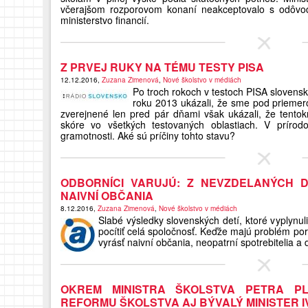
včerajšom rozporovom konaní neakceptovalo s odôvod
ministerstvo financií.
Z PRVEJ RUKY NA TÉMU TESTY PISA
12.12.2016,
Zuzana Zimenová
,
Nové školstvo v médiách
Po troch rokoch v testoch PISA slovenskí
roku 2013 ukázali, že sme pod priemer
zverejnené len pred pár dňami však ukázali, že tentokr
skóre vo všetkých testovaných oblastiach. V prírodov
gramotnosti. Aké sú príčiny tohto stavu?
ODBORNÍCI VARUJÚ: Z NEVZDELANÝCH D
NAIVNÍ OBČANIA
8.12.2016,
Zuzana Zimenová
,
Nové školstvo v médiách
Slabé výsledky slovenských detí, ktoré vyplynu
pocítiť celá spoločnosť. Keďže majú problém po
vyrásť naivní občania, neopatrní spotrebitelia a d
OKREM MINISTRA ŠKOLSTVA PETRA PL
REFORMU ŠKOLSTVA AJ BÝVALÝ MINISTER I