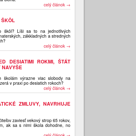
celý článok →
E ŠKÔL
škôl? Líši sa to na jednotlivých
materských, zákkladných a stredných
ch?
celý článok →
 DESIATIMI ROKMI, ŠTÁT
Y NAVYŠE
m školám výrazne viac slobody na
yzerá v praxi po desiatich rokoch?
celý článok →
ATICKÉ ZMLUVY, NAVRHUJE
iteľov zaviesť vekový strop 65 rokov,
m, ak sa s nimi škola dohodne, no
celý článok →