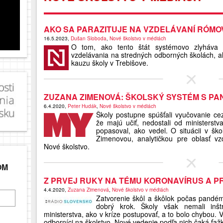
AKO SA PARAZITUJE NA VZDELÁVANÍ RÓMO
16.5.2023,
Dušan Sloboda
,
Nové školstvo v médiách
O tom, ako tento štát systémovo zlyháva p
vzdelávania na stredných odborných školách, a
kauzu školy v Trebišove.
ZUZANA ZIMENOVÁ: ŠKOLSKÝ SYSTÉM S PA
6.4.2020,
Peter Hudák
,
Nové školstvo v médiách
Školy postupne spúšťali vyučovanie cez 
že majú učiť, nedostali od ministerstv
popasoval, ako vedel. O situácii v šk
Zimenovou, analytičkou pre oblasť vz
Nové školstvo.
OM
Z PRVEJ RUKY NA TÉMU KORONAVÍRUS A P
4.4.2020,
Zuzana Zimenová
,
Nové školstvo v médiách
Zatvorenie škôl a škôlok počas pandémi
dobrý krok. Školy však nemali inšt
ministerstva, ako v kríze postupovať, a to bolo chybou. V
odborníci na školstvo. Nové vedenie podľa nich čaká ťaž