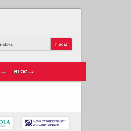
 →
BLOG →