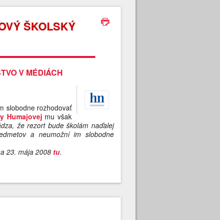
NOVÝ ŠKOLSKÝ
TVO V MÉDIÁCH
ľom slobodne rozhodovať
y Humajovej
mu však
dza, že rezort bude školám naďalej
predmetov a neumožní im slobodne
ňa 23. mája 2008
tu
.