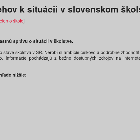
ehov k situácii v slovenskom škol
elen o škole
]
lastnú správu o situácii v školstve.
o stave školstva v SR. Nerobí si ambície celkovo a podrobne zhodnotiť e
vo. Informácie pochádzajú z bežne dostupných zdrojov na internete,
hľade nižšie: