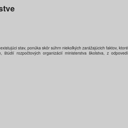
stve
xistujúci stav, ponúka skôr súhrn niekoľkých zarážajúcich faktov, ktoré
 štúdií rozpočtových organizácií ministerstva školstva, z odpovedí