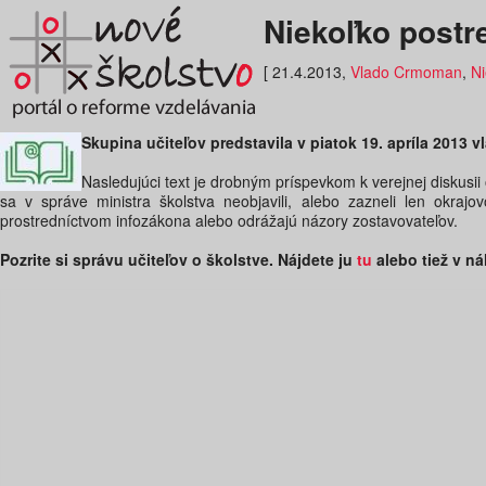
Niekoľko postr
[ 21.4.2013,
Vlado Crmoman
,
Ni
Skupina učiteľov predstavila v piatok 19. apríla 2013 v
Nasledujúci text je drobným príspevkom k verejnej diskusii 
sa v správe ministra školstva neobjavili, alebo zazneli len okrajo
prostredníctvom infozákona alebo odrážajú názory zostavovateľov.
Pozrite si správu učiteľov o školstve. Nájdete ju
tu
alebo tiež v ná