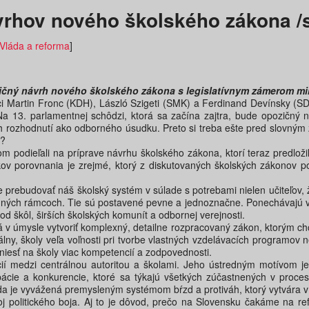
vrhov nového školského zákona /
Vláda a reforma
]
zičný návrh nového školského zákona s legislatívnym zámerom min
nci Martin Fronc (KDH), László Szigeti (SMK) a Ferdinand Devínsky (
. Na 13. parlamentnej schôdzi, ktorá sa začína zajtra, bude opozič
 rozhodnutí ako odborného úsudku. Preto si treba ešte pred slovným zá
o?
om podieľali na príprave návrhu školského zákona, ktorí teraz predloži
sledkov porovnania je zrejmé, ktorý z diskutovaných školských zákonov
rebudovať náš školský systém v súlade s potrebami nielen učiteľov, ži
ladných rámcoch. Tie sú postavené pevne a jednoznačne. Ponechávajú vš
od škôl, širších školských komunít a odbornej verejnosti.
á v úmysle vytvoriť komplexný, detailne rozpracovaný zákon, ktorým c
, školy veľa voľnosti pri tvorbe vlastných vzdelávacích programov ne
niesť na školy viac kompetencií a zodpovednosti.
í medzi centrálnou autoritou a školami. Jeho ústredným motívom je
cipácie a konkurencie, ktoré sa týkajú všetkých zúčastnených v proc
a je vyvážená premysleným systémom bŕzd a protiváh, ktorý vytvára v 
j politického boja. Aj to je dôvod, prečo na Slovensku čakáme na ref