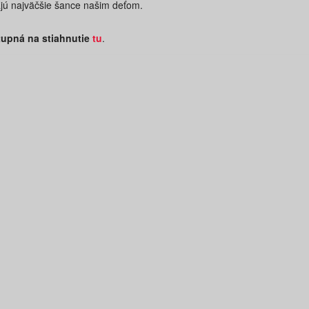
vajú najväčšie šance našim deťom.
tupná na stiahnutie
tu
.