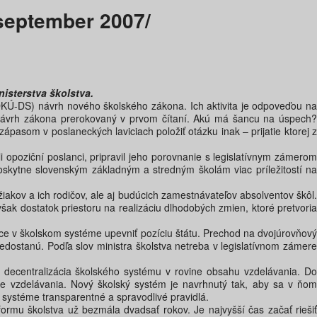
september 2007/
isterstva školstva.
SDKÚ-DS) návrh nového školského zákona. Ich aktivita je odpoveďou na
ný návrh zákona prerokovaný v prvom čítaní. Akú má šancu na úspech?
pasom v poslaneckých laviciach položiť otázku inak – prijatie ktorej z
li opoziční poslanci, pripravil jeho porovnanie s legislatívnym zámerom
 poskytne slovenským základným a stredným školám viac príležitostí na
akov a ich rodičov, ale aj budúcich zamestnávateľov absolventov škôl.
ak dostatok priestoru na realizáciu dlhodobých zmien, ktoré pretvoria
hce v školskom systéme upevniť pozíciu štátu. Prechod na dvojúrovňový
dostanú. Podľa slov ministra školstva netreba v legislatívnom zámere
 decentralizácia školského systému v rovine obsahu vzdelávania. Do
ese vzdelávania. Nový školský systém je navrhnutý tak, aby sa v ňom
systéme transparentné a spravodlivé pravidlá.
ormu školstva už bezmála dvadsať rokov. Je najvyšší čas začať riešiť