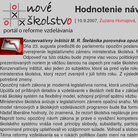
Hodnotenie ná
[ 10.9.2007,
Zuzana Humajová
,
Konzervatívny inštitút M. R. Štefánika porovnáva opo
Dňa 23. augusta predložili do parlamentu opoziční posla
zverejnenie legislatívneho zámeru ministerstva školstva
Odpoveď na túto otázku bude zrejme viac vecou politických
prezentovaných noriem je väčšou šancou na úspech pre naše školstv
Konzervatívny inštitút, ako jeden zo subjektov, ktoré sa pred vyše rok
ministerstva školstva, ktorý rezort zverejnil v júli tohto roku. Z vý
potrebné zmeny.
Opozičný návrh zákona je moderná legislatívna norma, ktorá umožňuje p
Upúšťa od prílišných detailov a vzdelávanie v školách rieši iba v zák
náš školský systém na flexibilný model, schopný prijímať spätnú väzbu 
Ministerstvo školstva avizuje v legislatívnom zámere opačnú snahu. M
model rámcových a školských vzdelávacích programov bude iba formálny
hľadať liberálne hodnoty, čo znamená, že rezort školstva neplánuje pre
Naproti tomu opozičný návrh zákona je práve o vyvážení kompetenci
školského systému vnáša nové princípy slobody, subsidiarity, parti
spomínané princípy uplatňovali vo vzájomnom súlade. Voľnosť a slobod
Téma reformy vzdelávania sa v rukách politikov často mení na nástro